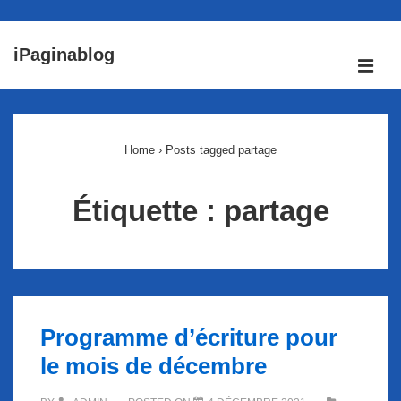
↓
iPaginablog
passer
ME
au
Main
contenu
Navigation
principal
Home
›
Posts tagged partage
Étiquette :
partage
Programme d’écriture pour
le mois de décembre