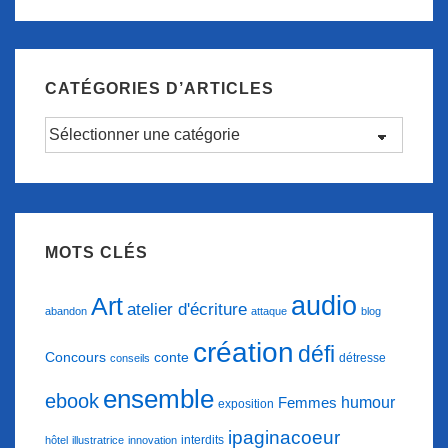
des
nouvelle…
articles
CATÉGORIES D’ARTICLES
Catégories
d’articles
MOTS CLÉS
audio
Art
atelier d'écriture
abandon
attaque
blog
création
défi
conte
Concours
détresse
conseils
ensemble
ebook
humour
Femmes
exposition
ipaginacoeur
interdits
hôtel
illustratrice
innovation