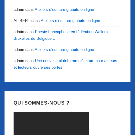
admin
dans
Ateliers d’écriture gratuits en ligne
ALIBERT
dans
Ateliers d’écriture gratuits en ligne
admin
dans
Poésie francophone en fédération Wallonie –
Bruxelles de Belgique 1
admin
dans
Ateliers d’écriture gratuits en ligne
admin
dans
Une nouvelle plateforme d’écriture pour auteurs
et lecteurs ouvre ses portes
QUI SOMMES-NOUS ?