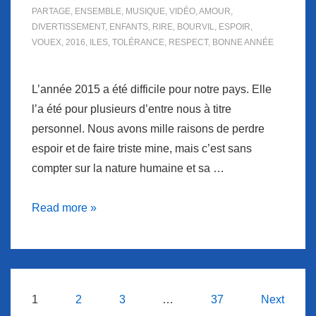
PARTAGE
,
ENSEMBLE
,
MUSIQUE
,
VIDÉO
,
AMOUR
,
DIVERTISSEMENT
,
ENFANTS
,
RIRE
,
BOURVIL
,
ESPOIR
,
VOUEX
,
2016
,
ILES
,
TOLÉRANCE
,
RESPECT
,
BONNE ANNÉE
L’année 2015 a été difficile pour notre pays. Elle
l’a été pour plusieurs d’entre nous à titre
personnel. Nous avons mille raisons de perdre
espoir et de faire triste mine, mais c’est sans
compter sur la nature humaine et sa …
Coup
Read more »
de
coeur
musical
à
Navigation
1
2
3
…
37
Next
l’année