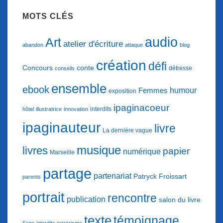
MOTS CLÉS
audio
Art
atelier d'écriture
abandon
attaque
blog
création
défi
conte
Concours
détresse
conseils
ensemble
ebook
humour
Femmes
exposition
ipaginacoeur
interdits
hôtel
illustratrice
innovation
ipaginauteur
livre
La dernière vague
musique
livres
papier
numérique
Marseille
partage
partenariat
Patryck Froissart
parents
portrait
rencontre
publication
salon du livre
texte
témoignage