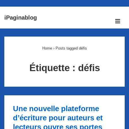
↓
iPaginablog
passer
ME
au
Main
contenu
Navigation
principal
Home
›
Posts tagged défis
Étiquette :
défis
Une nouvelle plateforme
d’écriture pour auteurs et
lecteurs ouvre ses portes