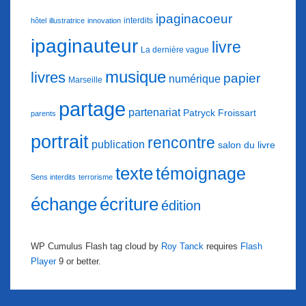
ipaginacoeur
interdits
hôtel
illustratrice
innovation
ipaginauteur
livre
La dernière vague
musique
livres
papier
numérique
Marseille
partage
partenariat
Patryck Froissart
parents
portrait
rencontre
publication
salon du livre
texte
témoignage
Sens interdits
terrorisme
échange
écriture
édition
WP Cumulus Flash tag cloud by
Roy Tanck
requires
Flash
Player
9 or better.