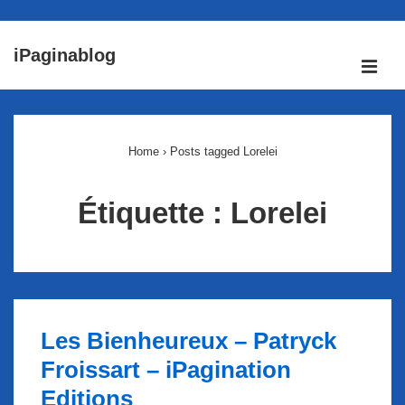
↓
iPaginablog
passer
ME
au
Main
contenu
Navigation
principal
Home
›
Posts tagged Lorelei
Étiquette :
Lorelei
Les Bienheureux – Patryck
Froissart – iPagination
Editions