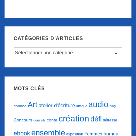
CATÉGORIES D’ARTICLES
Catégories
d’articles
MOTS CLÉS
audio
Art
atelier d'écriture
abandon
attaque
blog
création
défi
conte
Concours
détresse
conseils
ensemble
ebook
humour
Femmes
exposition