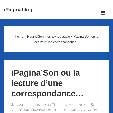
↓
iPaginablog
passer
ME
au
Main
contenu
Navigation
principal
Home
›
iPagina'Son : les textes audio
›
iPagina’Son ou la
lecture d’une correspondance…
iPagina’Son ou la
lecture d’une
correspondance…
AGATHE
POSTED ON
12 DÉCEMBRE 2015
PUBLIÉ DANS
IPAGINA'SON : LES TEXTES AUDIO
NO