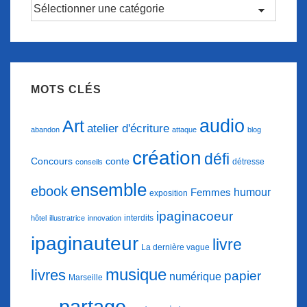
Catégories
d’articles
MOTS CLÉS
audio
Art
atelier d'écriture
abandon
attaque
blog
création
défi
conte
Concours
détresse
conseils
ensemble
ebook
humour
Femmes
exposition
ipaginacoeur
interdits
hôtel
illustratrice
innovation
ipaginauteur
livre
La dernière vague
musique
livres
papier
numérique
Marseille
partage