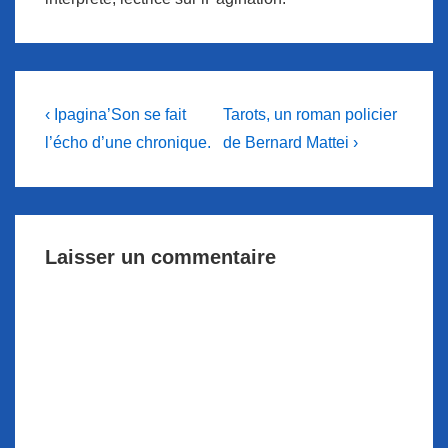
Navigation
Previous
Next
‹ Ipagina’Son se fait
Tarots, un roman policier
Post
Post
de
l’écho d’une chronique.
de Bernard Mattei ›
is
is
l’article
Laisser un commentaire