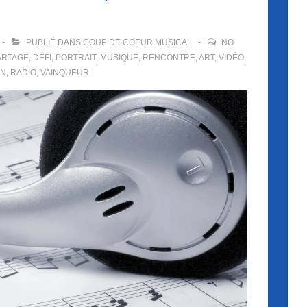
PUBLIÉ DANS
COUP DE COEUR MUSICAL
NO
ARTAGE
,
DÉFI
,
PORTRAIT
,
MUSIQUE
,
RENCONTRE
,
ART
,
VIDÉO
,
ON
,
RADIO
,
VAINQUEUR