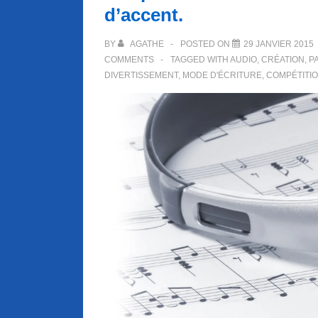
d’accent.
BY
AGATHE
POSTED ON
29 JANVIER 2015
COMMENTS
TAGGED WITH
AUDIO
,
CRÉATION
,
P
DIVERTISSEMENT
,
MODE D'ÉCRITURE
,
COMPÉTITI