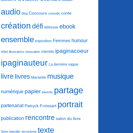
audio
conte
Concours
blog
conseils
création
défi
ebook
détresse
ensemble
humour
Femmes
exposition
ipaginacoeur
interdits
hôtel
illustratrice
innovation
ipaginauteur
La dernière vague
musique
livre
livres
Marseille
partage
papier
numérique
parents
portrait
partenariat
Patryck Froissart
rencontre
publication
salon du livre
texte
Sens interdits
terrorisme