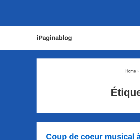
↓
Main
iPaginablog
passer
Navigat
au
contenu
principal
Home
›
Étique
Coup de coeur musical 