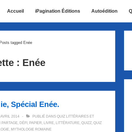
Accueil
iPagination Éditions
Autoédition
Q
ion
Posts tagged Enée
tte :
Enée
gie, Spécial Enée.
 AVRIL 2014
PUBLIÉ DANS
QUIZ LITTÉRAIRES ET
H
PARTAGE
,
DÉFI
,
PAPIER
,
LIVRE
,
LITTÉRATURE
,
QUIZZ
,
QUIZ
OGIE
,
MYTHOLOGIE ROMAINE