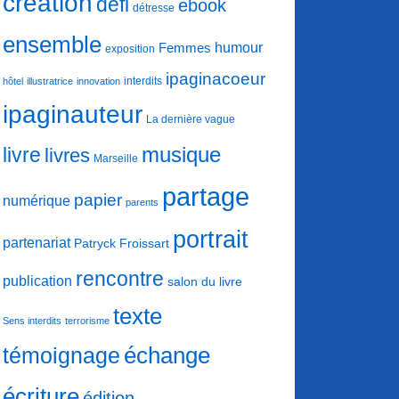
création
défi
ebook
détresse
ensemble
humour
Femmes
exposition
ipaginacoeur
interdits
hôtel
illustratrice
innovation
ipaginauteur
La dernière vague
musique
livre
livres
Marseille
partage
papier
numérique
parents
portrait
partenariat
Patryck Froissart
rencontre
publication
salon du livre
texte
Sens interdits
terrorisme
échange
témoignage
écriture
édition