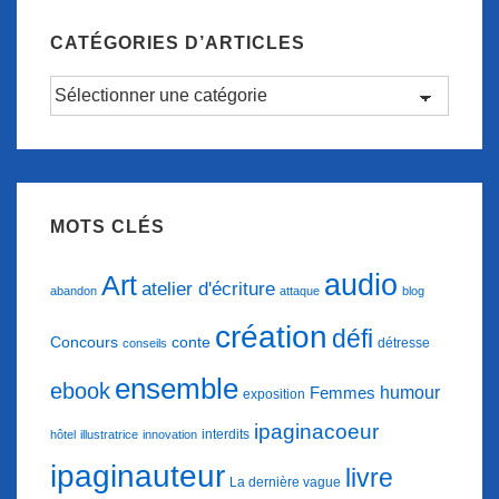
CATÉGORIES D’ARTICLES
Catégories
d’articles
MOTS CLÉS
audio
Art
atelier d'écriture
abandon
attaque
blog
création
défi
conte
Concours
détresse
conseils
ensemble
ebook
humour
Femmes
exposition
ipaginacoeur
interdits
hôtel
illustratrice
innovation
ipaginauteur
livre
La dernière vague