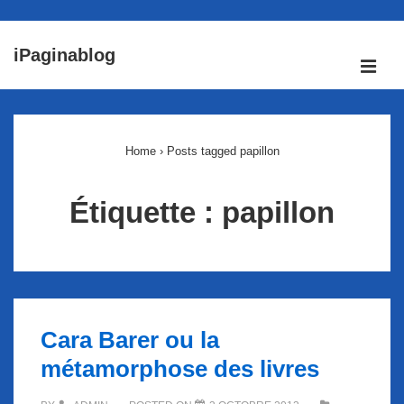
↓
iPaginablog
passer
ME
au
Main
contenu
Navigation
principal
Home
›
Posts tagged papillon
Étiquette :
papillon
Cara Barer ou la
métamorphose des livres