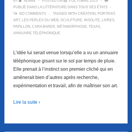
BY
ADMIN
POSTED ON
3 OCTOBRE 2013
PUBLIÉ DANS
LA LITTÉRATURE DANS TOUS SES ÉTATS
NO COMMENTS
TAGGED WITH
CRÉATION
,
PORTRAIT
,
ART
,
LES PERLES DU WEB
,
SCULPTURE
,
INSOLITE
,
LIVRES
,
PAPILLON
,
CARA BARER
,
MÉTAMORPHOSE
,
TEXAS
,
ANNUAIRE TÉLÉPHONIQUE
L’idée lui serait venue lorsqu’elle a vu un annuaire
téléphonique gisant sur le sol par temps de pluie.
Elle prenait à l’instinct son premier cliché qui en
amènerait bien d’autres après recherche,
expérimentation et travail, afin de maîtriser son art.
Lire la suite ›