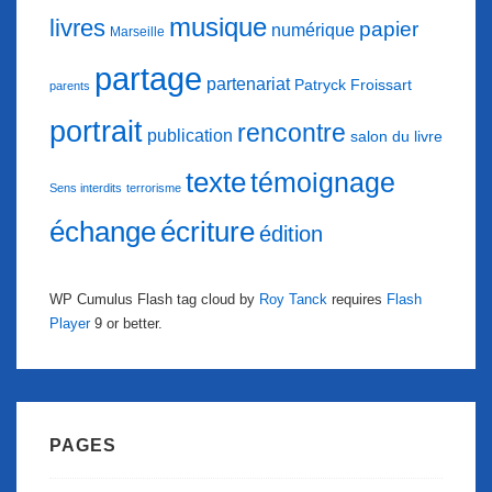
musique
livres
papier
numérique
Marseille
partage
partenariat
Patryck Froissart
parents
portrait
rencontre
publication
salon du livre
texte
témoignage
Sens interdits
terrorisme
échange
écriture
édition
WP Cumulus Flash tag cloud by
Roy Tanck
requires
Flash
Player
9 or better.
PAGES