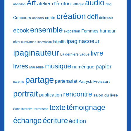
audio
Art
atelier d'écriture
abandon
attaque
blog
création
défi
conte
Concours
détresse
conseils
ensemble
ebook
humour
Femmes
exposition
ipaginacoeur
interdits
hôtel
illustratrice
innovation
ipaginauteur
livre
La dernière vague
musique
livres
papier
numérique
Marseille
partage
partenariat
Patryck Froissart
parents
portrait
rencontre
publication
salon du livre
texte
témoignage
Sens interdits
terrorisme
échange
écriture
édition