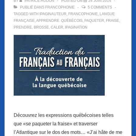
BY
PATRICE HUDON
POSTED ON
24 JUIN 2014
PUBLIÉ DANS
FRANCOPHONIE
5 COMMENTS
TAGGED WITH
IPAGINAUTEUR
,
FRANCOPHONIE
,
LANGUE
FRANÇAISE
,
APPRENDRE. QUÉBÉCOIS
,
PAQUETER
,
FRAISE
,
PRENDRE
,
BROSSE
,
CALER
,
IPAGINATION
Découvrez les expressions québécoises telles
que «se paqueter la fraise» et traverser
l’Atlantique sur le dos des mots… «J’ai hâte de me