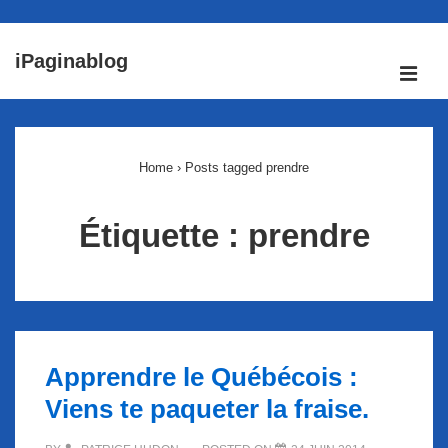
↓
iPaginablog
passer
ME
au
Main
contenu
Navigation
principal
Home
›
Posts tagged prendre
Étiquette :
prendre
Apprendre le Québécois :
Viens te paqueter la fraise.