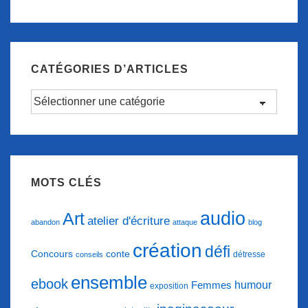
CATÉGORIES D’ARTICLES
Catégories
d’articles
MOTS CLÉS
audio
Art
atelier d'écriture
abandon
attaque
blog
création
défi
conte
Concours
détresse
conseils
ensemble
ebook
humour
Femmes
exposition