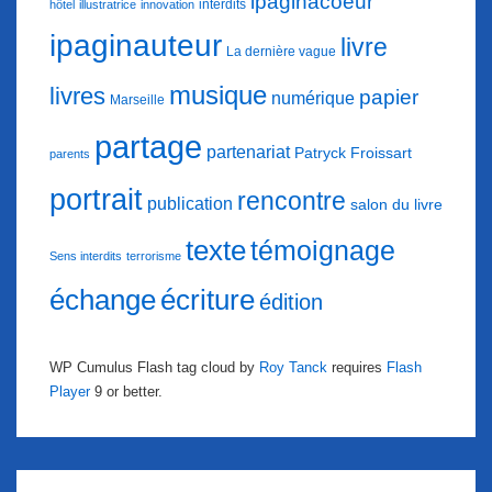
ipaginacoeur
interdits
hôtel
illustratrice
innovation
ipaginauteur
livre
La dernière vague
musique
livres
papier
numérique
Marseille
partage
partenariat
Patryck Froissart
parents
portrait
rencontre
publication
salon du livre
texte
témoignage
Sens interdits
terrorisme
échange
écriture
édition
WP Cumulus Flash tag cloud by
Roy Tanck
requires
Flash
Player
9 or better.