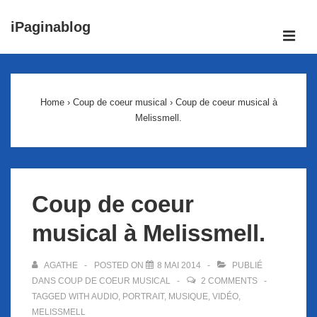
↓
iPaginablog
passer
ME
au
Main
contenu
Navigation
principal
Home
›
Coup de coeur musical
›
Coup de coeur musical à
Melissmell.
Coup de coeur
musical à Melissmell.
AGATHE
POSTED ON
8 MAI 2014
PUBLIÉ
DANS
COUP DE COEUR MUSICAL
2 COMMENTS
TAGGED WITH
AUDIO
,
PORTRAIT
,
MUSIQUE
,
VIDÉO
,
MELISSMELL