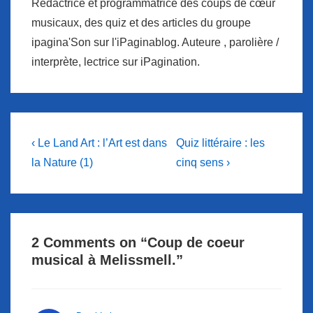
Rédactrice et programmatrice des coups de cœur
musicaux, des quiz et des articles du groupe
ipagina'Son sur l'iPaginablog. Auteure , parolière /
interprète, lectrice sur iPagination.
Navigation
Previous
Next
‹ Le Land Art : l’Art est dans
Quiz littéraire : les
Post
Post
de
la Nature (1)
cinq sens ›
is
is
l’article
2 Comments on “
Coup de coeur
musical à Melissmell.
”