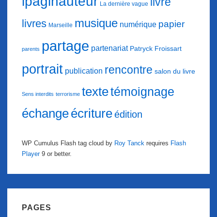
ipaginauteur
livre
La dernière vague
musique
livres
papier
numérique
Marseille
partage
partenariat
Patryck Froissart
parents
portrait
rencontre
publication
salon du livre
texte
témoignage
Sens interdits
terrorisme
échange
écriture
édition
WP Cumulus Flash tag cloud by
Roy Tanck
requires
Flash
Player
9 or better.
PAGES