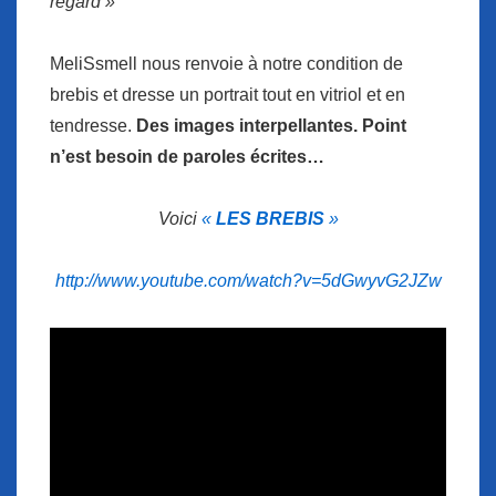
regard »
MeliSsmell nous renvoie à notre condition de
brebis et dresse un portrait tout en vitriol et en
tendresse.
Des images interpellantes. Point
n’est besoin de paroles écrites…
Voici
«
LES BREBIS
»
http://www.youtube.com/watch?v=5dGwyvG2JZw