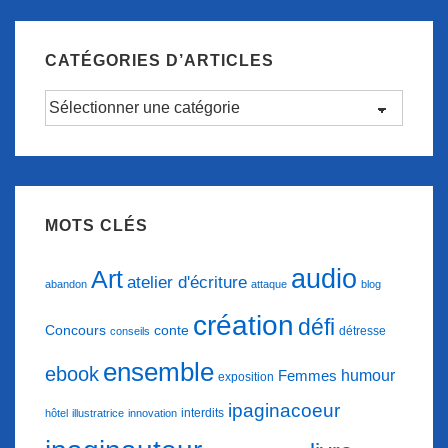
CATÉGORIES D’ARTICLES
Catégories
d’articles
MOTS CLÉS
audio
Art
atelier d'écriture
abandon
attaque
blog
création
défi
conte
Concours
détresse
conseils
ensemble
ebook
humour
Femmes
exposition
ipaginacoeur
interdits
hôtel
illustratrice
innovation