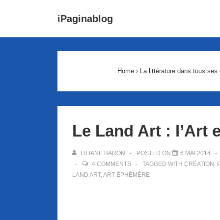
↓
Main
iPaginablog
passer
Navigat
au
contenu
principal
Home
›
La littérature dans tous ses 
Le Land Art : l’Art 
LILIANE BARON
POSTED ON
6 MAI 2014
4 COMMENTS
TAGGED WITH
CRÉATION
,
LAND ART
,
ART ÉPHÉMÈRE