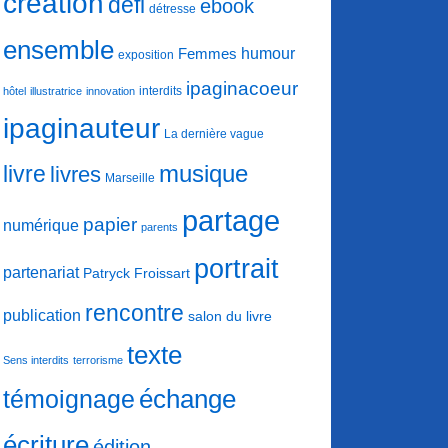
création
défi
ebook
détresse
ensemble
humour
Femmes
exposition
ipaginacoeur
interdits
hôtel
illustratrice
innovation
ipaginauteur
La dernière vague
musique
livre
livres
Marseille
partage
papier
numérique
parents
portrait
partenariat
Patryck Froissart
rencontre
publication
salon du livre
texte
Sens interdits
terrorisme
échange
témoignage
écriture
édition