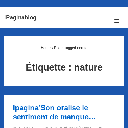
↓
iPaginablog
passer
ME
au
Main
contenu
Navigation
principal
Home
›
Posts tagged nature
Étiquette :
nature
Ipagina’Son oralise le
sentiment de manque…