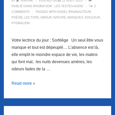
BY
AGATHE
POSTED ON
22 AOÛT 2015
PUBLIÉ DANS
IPAGINA'SON : LES TEXTES AUDIO
2
COMMENTS
TAGGED WITH
AUDIO
,
IPAGINAUTEUR
,
POÉSIE
,
LECTURE
,
AMOUR
,
NATURE
,
MANQUES
,
DOULEUR
,
PYGMALION
Votre lectrice du jour : Sortilège Un seul être vous
manque et tout est dépeuplé… L’absence est là,
elle emplit le moindre espace de vie, les matins
qui font mal, les nuits devenues amères, les
odeurs fades de la …
Ipagina’Son
Read more »
oralise
le
sentiment
de