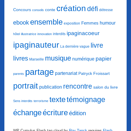
création
défi
conte
Concours
détresse
conseils
ensemble
ebook
humour
Femmes
exposition
ipaginacoeur
interdits
hôtel
illustratrice
innovation
ipaginauteur
livre
La dernière vague
musique
livres
papier
numérique
Marseille
partage
partenariat
Patryck Froissart
parents
portrait
rencontre
publication
salon du livre
texte
témoignage
Sens interdits
terrorisme
échange
écriture
édition
WP Cumulus Flash tag cloud by
Roy Tanck
requires
Flash