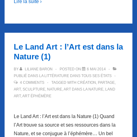
Lire la suite ›
Le Land Art : l’Art est dans la
Nature (1)
BY
LILIANE BARON
POSTED ON
6 MAI 2014
PUBLIÉ DANS
LA LITTÉRATURE DANS TOUS SES ÉTATS
4 COMMENTS
TAGGED WITH
CRÉATION
,
PARTAGE
,
ART
,
SCULPTURE
,
NATURE
,
ART DANS LA NATURE
,
LAND
ART
,
ART ÉPHÉMÈRE
Le Land Art : l’Art est dans la Nature (1) Quand
l’Art trouve sa source et ses ressources dans la
Nature, et se conjugue à l’éphémère… Un bel