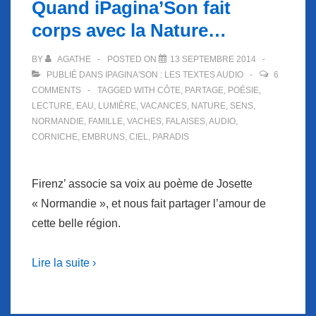
Quand iPagina’Son fait
manque…
corps avec la Nature…
BY
AGATHE
POSTED ON
13 SEPTEMBRE 2014
PUBLIÉ DANS
IPAGINA'SON : LES TEXTES AUDIO
6
COMMENTS
TAGGED WITH
CÔTE
,
PARTAGE
,
POÉSIE
,
LECTURE
,
EAU
,
LUMIÈRE
,
VACANCES
,
NATURE
,
SENS
,
NORMANDIE
,
FAMILLE
,
VACHES
,
FALAISES
,
AUDIO
,
CORNICHE
,
EMBRUNS
,
CIEL
,
PARADIS
Firenz’ associe sa voix au poème de Josette
« Normandie », et nous fait partager l’amour de
cette belle région.
Lire la suite ›