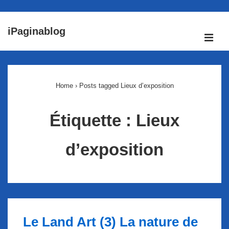
↓
iPaginablog
passer
ME
au
Main
contenu
Navigation
principal
Home
›
Posts tagged Lieux d’exposition
Étiquette :
Lieux
d’exposition
Le Land Art (3) La nature de