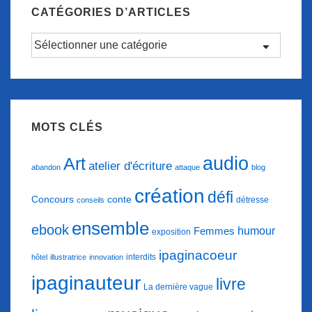
CATÉGORIES D’ARTICLES
Catégories
d’articles
MOTS CLÉS
audio
Art
atelier d'écriture
abandon
attaque
blog
création
défi
conte
Concours
détresse
conseils
ensemble
ebook
humour
Femmes
exposition
ipaginacoeur
interdits
hôtel
illustratrice
innovation
ipaginauteur
livre
La dernière vague