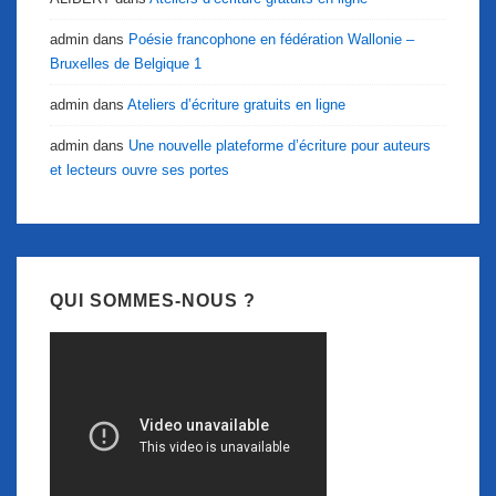
admin
dans
Poésie francophone en fédération Wallonie –
Bruxelles de Belgique 1
admin
dans
Ateliers d’écriture gratuits en ligne
admin
dans
Une nouvelle plateforme d’écriture pour auteurs
et lecteurs ouvre ses portes
QUI SOMMES-NOUS ?