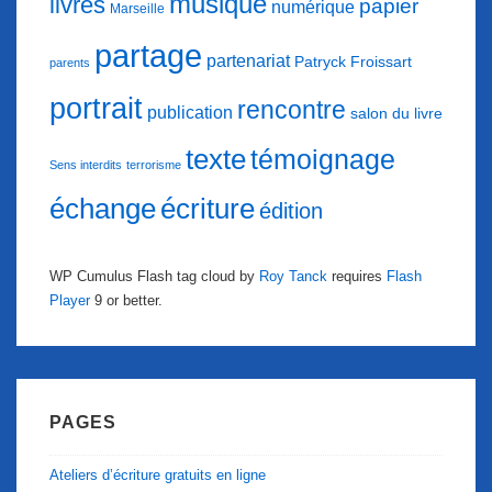
musique
livres
papier
numérique
Marseille
partage
partenariat
Patryck Froissart
parents
portrait
rencontre
publication
salon du livre
texte
témoignage
Sens interdits
terrorisme
échange
écriture
édition
WP Cumulus Flash tag cloud by
Roy Tanck
requires
Flash
Player
9 or better.
PAGES
Ateliers d’écriture gratuits en ligne