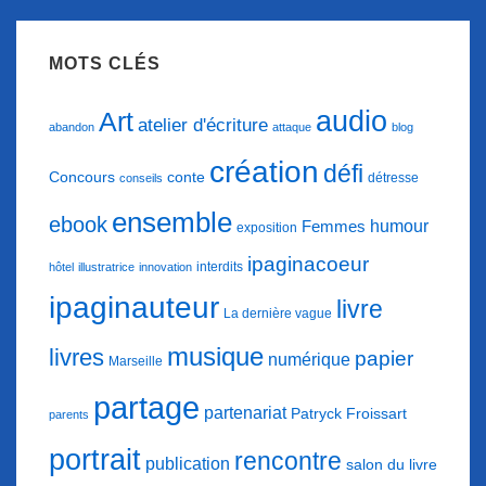
MOTS CLÉS
audio
Art
atelier d'écriture
abandon
attaque
blog
création
défi
conte
Concours
détresse
conseils
ensemble
ebook
humour
Femmes
exposition
ipaginacoeur
interdits
hôtel
illustratrice
innovation
ipaginauteur
livre
La dernière vague
musique
livres
papier
numérique
Marseille
partage
partenariat
Patryck Froissart
parents
portrait
rencontre
publication
salon du livre