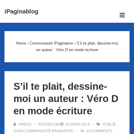
↓
iPaginablog
passer
ME
au
Main
contenu
Navigation
principal
Home
›
Communauté iPaginative
›
S’il te plait, dessine-moi
un auteur : Véro D en mode écriture
S’il te plait, dessine-
moi un auteur : Véro D
en mode écriture
FIRENZ
POSTED ON
30 MARS 2014
PUBLIÉ
DANS
COMMUNAUTÉ IPAGINATIVE
14 COMMENTS