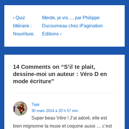
Navigation
Previous
Next
‹ Quiz
Merde, je vis…, par Philippe
Post
Post
de
littéraire :
Ducourneau chez iPagination
is
is
Nourriture.
Editions ›
l’article
14 Comments on “
S’il te plait,
dessine-moi un auteur : Véro D en
mode écriture
”
Tippi
30 mars 2014 à 20 h 57 min
Super beau Véro ! J’ai adoré, elle est
bien mignonne ta muse et coquine aussi … c’est