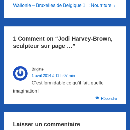
Post
Post
de
Wallonie – Bruxelles de Belgique 1
: Nourriture. ›
is
is
l’article
1 Comment on “
Jodi Harvey-Brown,
sculpteur sur page …
”
Brigitte
1 avril 2014 à 11 h 07 min
C’est formidable ce qu’il fait, quelle
imagination !
Répondre
Laisser un commentaire