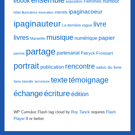
ensemble
ebook
humour
Femmes
exposition
ipaginacoeur
interdits
hôtel
illustratrice
innovation
ipaginauteur
livre
La dernière vague
musique
livres
papier
numérique
Marseille
partage
partenariat
Patryck Froissart
parents
portrait
rencontre
publication
salon du livre
texte
témoignage
Sens interdits
terrorisme
échange
écriture
édition
WP Cumulus Flash tag cloud by
Roy Tanck
requires
Flash
Player
9 or better.