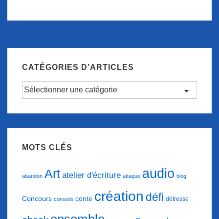
CATÉGORIES D’ARTICLES
Catégories
d’articles
MOTS CLÉS
audio
Art
atelier d'écriture
abandon
attaque
blog
création
défi
conte
Concours
détresse
conseils