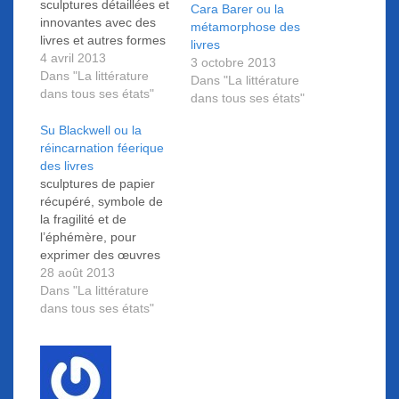
sculptures détaillées et
Cara Barer ou la
innovantes avec des
métamorphose des
livres et autres formes
livres
de médias obsolètes.
4 avril 2013
3 octobre 2013
iPagination vous
Dans "La littérature
Dans "La littérature
propose de découvrir
dans tous ses états"
dans tous ses états"
son surprenant travail,
ainsi que le sens de sa
Su Blackwell ou la
démarche...
réincarnation féerique
des livres
sculptures de papier
récupéré, symbole de
la fragilité et de
l’éphémère, pour
exprimer des œuvres
aux résonances
28 août 2013
mélancoliques. Œuvres
Dans "La littérature
inspirées par les
dans tous ses états"
contes de fées, le
folklore mais aussi par
les personnages et
paysages de romans,