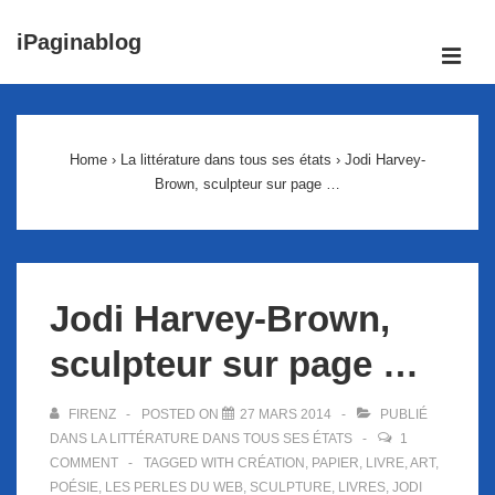
↓
iPaginablog
passer
ME
au
Main
contenu
Navigation
principal
Home
›
La littérature dans tous ses états
›
Jodi Harvey-
Brown, sculpteur sur page …
Jodi Harvey-Brown,
sculpteur sur page …
FIRENZ
POSTED ON
27 MARS 2014
PUBLIÉ
DANS
LA LITTÉRATURE DANS TOUS SES ÉTATS
1
COMMENT
TAGGED WITH
CRÉATION
,
PAPIER
,
LIVRE
,
ART
,
POÉSIE
,
LES PERLES DU WEB
,
SCULPTURE
,
LIVRES
,
JODI