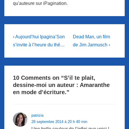
qu'auteure sur iPagination.
Navigation
Previous
Next
‹ Aujourd’hui Ipagina’Son
Dead Man, un film
Post
Post
de
s’invite à l’heure du thé…
de Jim Jarmusch ›
is
is
l’article
10 Comments on “
S’il te plait,
dessine-moi un auteur : Amaranthe
en mode d’écriture.
”
patrizia
28 septembre 2014 à 20 h 40 min
Une belle couleur de l’infini que voici !