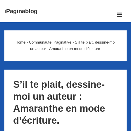
↓
iPaginablog
passer
ME
au
Main
contenu
Navigation
principal
Home
›
Communauté iPaginative
›
S’il te plait, dessine-moi
un auteur : Amaranthe en mode d’écriture.
S’il te plait, dessine-
moi un auteur :
Amaranthe en mode
d’écriture.