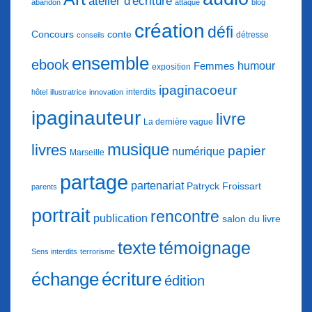
atelier d'écriture
abandon
attaque
blog
création
défi
conte
Concours
détresse
conseils
ensemble
ebook
humour
Femmes
exposition
ipaginacoeur
interdits
hôtel
illustratrice
innovation
ipaginauteur
livre
La dernière vague
musique
livres
papier
numérique
Marseille
partage
partenariat
Patryck Froissart
parents
portrait
rencontre
publication
salon du livre
texte
témoignage
Sens interdits
terrorisme
échange
écriture
édition