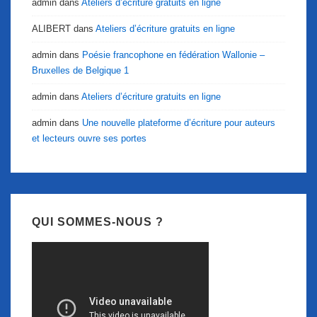
admin
dans
Ateliers d’écriture gratuits en ligne
ALIBERT
dans
Ateliers d’écriture gratuits en ligne
admin
dans
Poésie francophone en fédération Wallonie –
Bruxelles de Belgique 1
admin
dans
Ateliers d’écriture gratuits en ligne
admin
dans
Une nouvelle plateforme d’écriture pour auteurs
et lecteurs ouvre ses portes
QUI SOMMES-NOUS ?