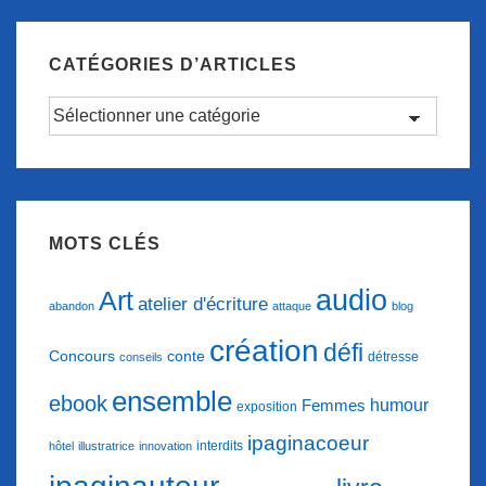
?
CATÉGORIES D’ARTICLES
Catégories
d’articles
MOTS CLÉS
audio
Art
atelier d'écriture
abandon
attaque
blog
création
défi
conte
Concours
détresse
conseils
ensemble
ebook
humour
Femmes
exposition
ipaginacoeur
interdits
hôtel
illustratrice
innovation