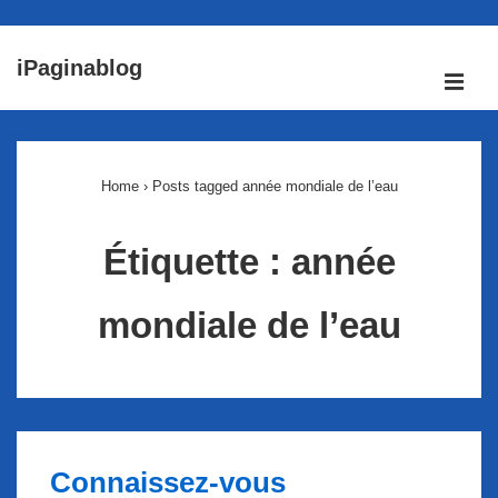
↓
iPaginablog
passer
ME
au
Main
contenu
Navigation
principal
Home
›
Posts tagged année mondiale de l’eau
Étiquette :
année
mondiale de l’eau
Connaissez-vous