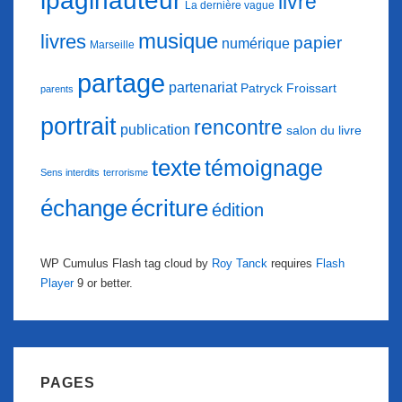
ipaginauteur
livre
La dernière vague
musique
livres
papier
numérique
Marseille
partage
partenariat
Patryck Froissart
parents
portrait
rencontre
publication
salon du livre
texte
témoignage
Sens interdits
terrorisme
échange
écriture
édition
WP Cumulus Flash tag cloud by
Roy Tanck
requires
Flash
Player
9 or better.
PAGES