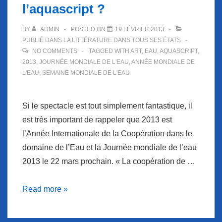
l’aquascript ?
BY
ADMIN
POSTED ON
19 FÉVRIER 2013
PUBLIÉ DANS
LA LITTÉRATURE DANS TOUS SES ÉTATS
NO COMMENTS
TAGGED WITH
ART
,
EAU
,
AQUASCRIPT
,
2013
,
JOURNÉE MONDIALE DE L'EAU
,
ANNÉE MONDIALE DE
L'EAU
,
SEMAINE MONDIALE DE L'EAU
Si le spectacle est tout simplement fantastique, il
est très important de rappeler que 2013 est
l’Année Internationale de la Coopération dans le
domaine de l’Eau et la Journée mondiale de l’eau
2013 le 22 mars prochain. « La coopération de …
Connaissez-
Read more »
vous
l’aquascript