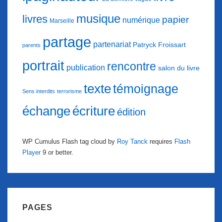
musique
livres
papier
numérique
Marseille
partage
partenariat
Patryck Froissart
parents
portrait
rencontre
publication
salon du livre
texte
témoignage
Sens interdits
terrorisme
échange
écriture
édition
WP Cumulus Flash tag cloud by
Roy Tanck
requires
Flash
Player
9 or better.
PAGES