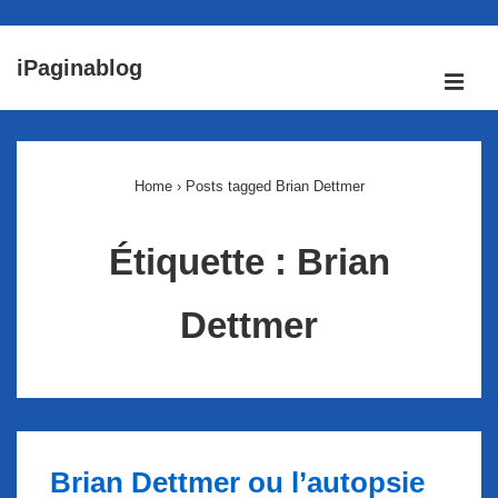
↓
iPaginablog
passer
ME
au
Main
contenu
Navigation
principal
Home
›
Posts tagged Brian Dettmer
Étiquette :
Brian
Dettmer
Brian Dettmer ou l’autopsie