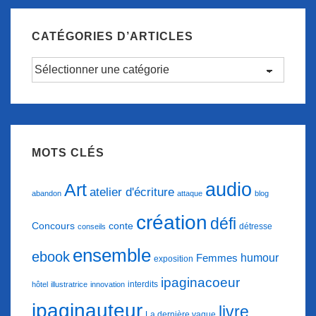
CATÉGORIES D’ARTICLES
Catégories
d’articles
MOTS CLÉS
audio
Art
atelier d'écriture
abandon
attaque
blog
création
défi
conte
Concours
détresse
conseils
ensemble
ebook
humour
Femmes
exposition
ipaginacoeur
interdits
hôtel
illustratrice
innovation
ipaginauteur
livre
La dernière vague