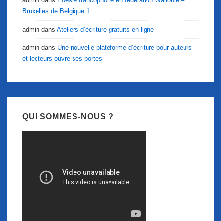
admin
dans
Poésie francophone en fédération Wallonie –
Bruxelles de Belgique 1
admin
dans
Ateliers d’écriture gratuits en ligne
admin
dans
Une nouvelle plateforme d’écriture pour auteurs
et lecteurs ouvre ses portes
QUI SOMMES-NOUS ?