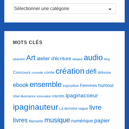
Catégories
d’articles
MOTS CLÉS
audio
Art
atelier d'écriture
abandon
attaque
blog
création
défi
conte
Concours
détresse
conseils
ensemble
ebook
humour
Femmes
exposition
ipaginacoeur
interdits
hôtel
illustratrice
innovation
ipaginauteur
livre
La dernière vague
musique
livres
papier
numérique
Marseille