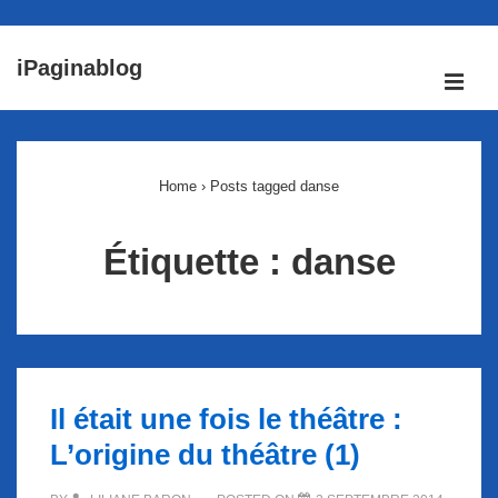
↓
iPaginablog
passer
ME
au
Main
contenu
Navigation
principal
Home
›
Posts tagged danse
Étiquette :
danse
Il était une fois le théâtre :
L’origine du théâtre (1)