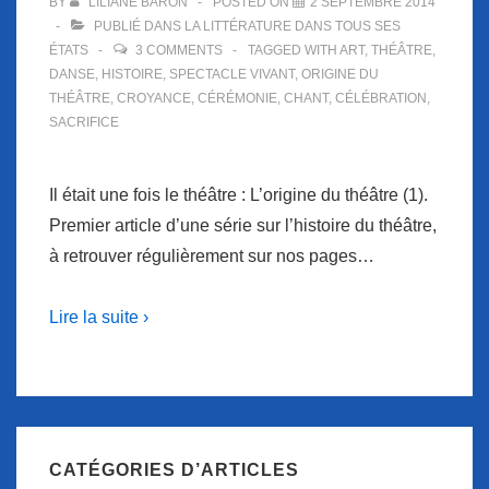
BY
LILIANE BARON
POSTED ON
2 SEPTEMBRE 2014
PUBLIÉ DANS
LA LITTÉRATURE DANS TOUS SES
ÉTATS
3 COMMENTS
TAGGED WITH
ART
,
THÉÂTRE
,
DANSE
,
HISTOIRE
,
SPECTACLE VIVANT
,
ORIGINE DU
THÉÂTRE
,
CROYANCE
,
CÉRÉMONIE
,
CHANT
,
CÉLÉBRATION
,
SACRIFICE
Il était une fois le théâtre : L’origine du théâtre (1).
Premier article d’une série sur l’histoire du théâtre,
à retrouver régulièrement sur nos pages…
Lire la suite ›
CATÉGORIES D’ARTICLES