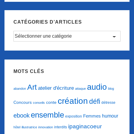
CATÉGORIES D’ARTICLES
Catégories
d’articles
MOTS CLÉS
audio
Art
atelier d'écriture
abandon
attaque
blog
création
défi
conte
Concours
détresse
conseils
ensemble
ebook
humour
Femmes
exposition
ipaginacoeur
interdits
hôtel
illustratrice
innovation