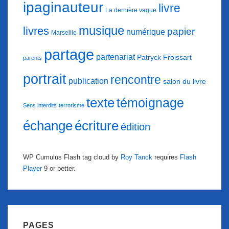
ipaginauteur
livre
La dernière vague
musique
livres
papier
numérique
Marseille
partage
partenariat
Patryck Froissart
parents
portrait
rencontre
publication
salon du livre
texte
témoignage
Sens interdits
terrorisme
échange
écriture
édition
WP Cumulus Flash tag cloud by
Roy Tanck
requires
Flash
Player
9 or better.
PAGES