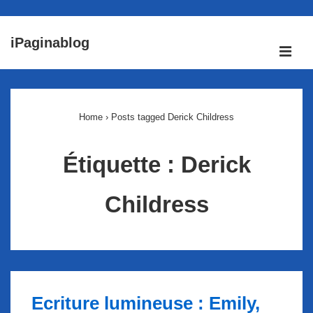
↓
iPaginablog
passer
ME
au
Main
contenu
Navigation
principal
Home
›
Posts tagged Derick Childress
Étiquette :
Derick
Childress
Ecriture lumineuse : Emily,