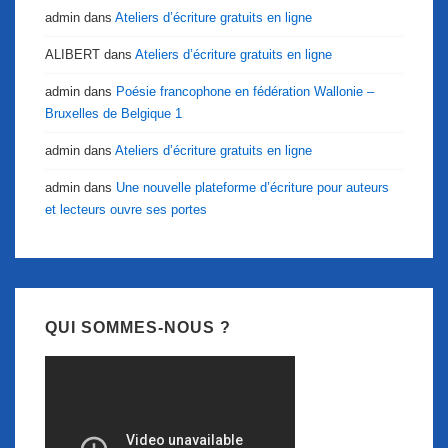
admin
dans
Ateliers d’écriture gratuits en ligne
ALIBERT
dans
Ateliers d’écriture gratuits en ligne
admin
dans
Poésie francophone en fédération Wallonie –
Bruxelles de Belgique 1
admin
dans
Ateliers d’écriture gratuits en ligne
admin
dans
Une nouvelle plateforme d’écriture pour auteurs
et lecteurs ouvre ses portes
QUI SOMMES-NOUS ?