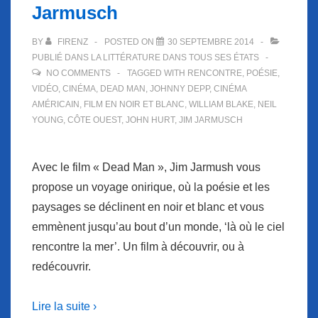
Jarmusch
BY
FIRENZ
POSTED ON
30 SEPTEMBRE 2014
PUBLIÉ DANS
LA LITTÉRATURE DANS TOUS SES ÉTATS
NO COMMENTS
TAGGED WITH
RENCONTRE
,
POÉSIE
,
VIDÉO
,
CINÉMA
,
DEAD MAN
,
JOHNNY DEPP
,
CINÉMA
AMÉRICAIN
,
FILM EN NOIR ET BLANC
,
WILLIAM BLAKE
,
NEIL
YOUNG
,
CÔTE OUEST
,
JOHN HURT
,
JIM JARMUSCH
Avec le film « Dead Man », Jim Jarmush vous
propose un voyage onirique, où la poésie et les
paysages se déclinent en noir et blanc et vous
emmènent jusqu’au bout d’un monde, ‘là où le ciel
rencontre la mer’. Un film à découvrir, ou à
redécouvrir.
Lire la suite ›