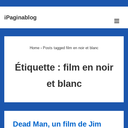
↓
iPaginablog
passer
ME
au
Main
contenu
Navigation
principal
Home
›
Posts tagged film en noir et blanc
Étiquette :
film en noir
et blanc
Dead Man, un film de Jim