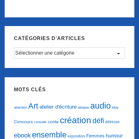
CATÉGORIES D’ARTICLES
Catégories
d’articles
MOTS CLÉS
audio
Art
atelier d'écriture
abandon
attaque
blog
création
défi
conte
Concours
détresse
conseils
ensemble
ebook
humour
Femmes
exposition