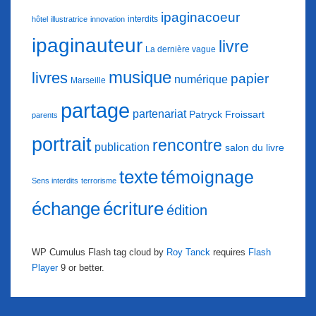
ipaginacoeur
interdits
hôtel
illustratrice
innovation
ipaginauteur
livre
La dernière vague
musique
livres
papier
numérique
Marseille
partage
partenariat
Patryck Froissart
parents
portrait
rencontre
publication
salon du livre
texte
témoignage
Sens interdits
terrorisme
échange
écriture
édition
WP Cumulus Flash tag cloud by
Roy Tanck
requires
Flash
Player
9 or better.