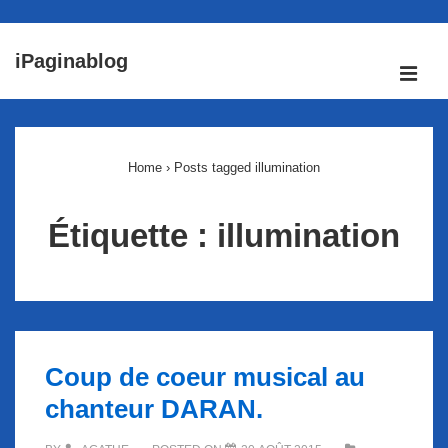
↓
iPaginablog
passer
ME
au
Main
contenu
Navigation
principal
Home
›
Posts tagged illumination
Étiquette :
illumination
Coup de coeur musical au
chanteur DARAN.