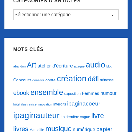
CATÉGORIES D’ARTICLES
chanteur
Catégories
DARAN.
d’articles
MOTS CLÉS
audio
Art
atelier d'écriture
abandon
attaque
blog
création
défi
conte
Concours
détresse
conseils
ensemble
ebook
humour
Femmes
exposition
ipaginacoeur
interdits
hôtel
illustratrice
innovation
ipaginauteur
livre
La dernière vague
musique
livres
papier
numérique
Marseille