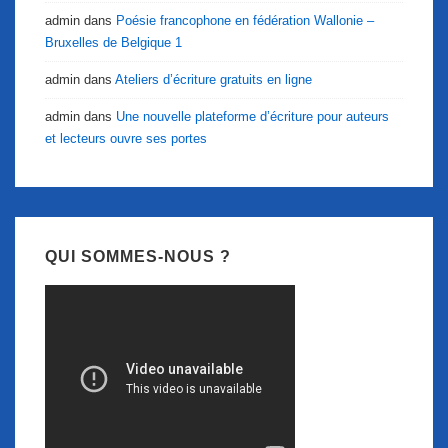
admin
dans
Poésie francophone en fédération Wallonie –
Bruxelles de Belgique 1
admin
dans
Ateliers d’écriture gratuits en ligne
admin
dans
Une nouvelle plateforme d’écriture pour auteurs
et lecteurs ouvre ses portes
QUI SOMMES-NOUS ?