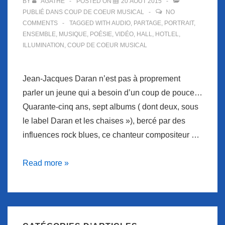
BY
AGATHE
POSTED ON
20 AOÛT 2015
PUBLIÉ DANS
COUP DE COEUR MUSICAL
NO
COMMENTS
TAGGED WITH
AUDIO
,
PARTAGE
,
PORTRAIT
,
ENSEMBLE
,
MUSIQUE
,
POÉSIE
,
VIDÉO
,
HALL
,
HOTLEL
,
ILLUMINATION
,
COUP DE COEUR MUSICAL
Jean-Jacques Daran n’est pas à proprement
parler un jeune qui a besoin d’un coup de pouce…
Quarante-cinq ans, sept albums ( dont deux, sous
le label Daran et les chaises »), bercé par des
influences rock blues, ce chanteur compositeur …
Coup
Read more »
de
coeur
musical
au