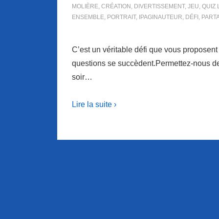
MOLIÈRE
,
CRÉATION
,
DIVERTISSEMENT
,
JEU
,
QUIZ 
ENSEMBLE
,
PORTRAIT
,
IPAGINAUTEUR
,
DÉFI
,
PART
C’est un véritable défi que vous proposent
questions se succèdent.Permettez-nous de v
soir…
Lire la suite ›