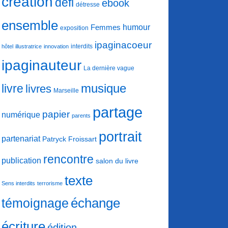
création
défi
ebook
détresse
ensemble
humour
Femmes
exposition
ipaginacoeur
interdits
hôtel
illustratrice
innovation
ipaginauteur
La dernière vague
musique
livre
livres
Marseille
partage
papier
numérique
parents
portrait
partenariat
Patryck Froissart
rencontre
publication
salon du livre
texte
Sens interdits
terrorisme
échange
témoignage
écriture
édition