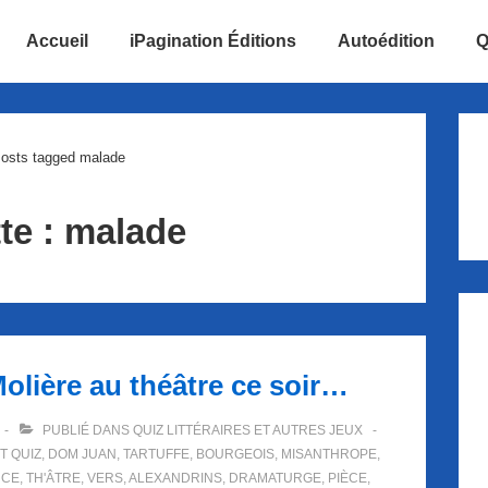
Accueil
iPagination Éditions
Autoédition
Q
ion
osts tagged malade
te :
malade
 Molière au théâtre ce soir…
PUBLIÉ DANS
QUIZ LITTÉRAIRES ET AUTRES JEUX
T QUIZ
,
DOM JUAN
,
TARTUFFE
,
BOURGEOIS
,
MISANTHROPE
,
NCE
,
TH'ÂTRE
,
VERS
,
ALEXANDRINS
,
DRAMATURGE
,
PIÈCE
,