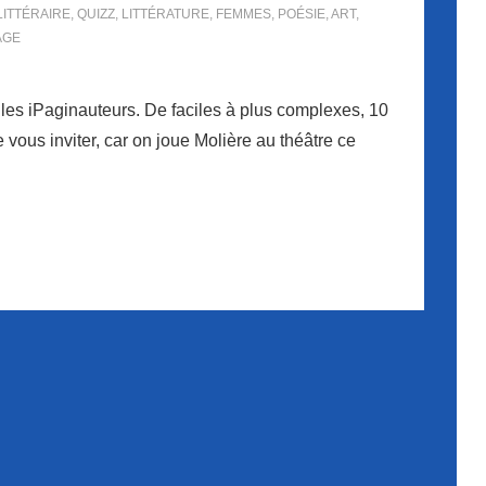
LITTÉRAIRE
,
QUIZZ
,
LITTÉRATURE
,
FEMMES
,
POÉSIE
,
ART
,
AGE
 les iPaginauteurs. De faciles à plus complexes, 10
ous inviter, car on joue Molière au théâtre ce