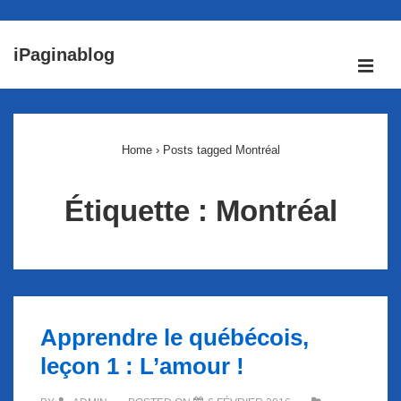
↓
iPaginablog
passer
ME
au
Main
contenu
Navigation
principal
Home
›
Posts tagged Montréal
Étiquette :
Montréal
Apprendre le québécois,
leçon 1 : L’amour !