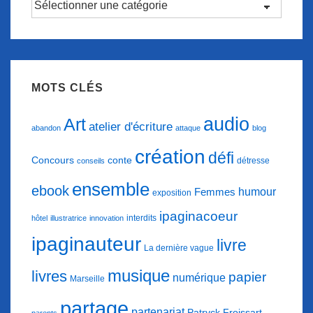
d’articles
MOTS CLÉS
audio
Art
atelier d'écriture
abandon
attaque
blog
création
défi
conte
Concours
détresse
conseils
ensemble
ebook
humour
Femmes
exposition
ipaginacoeur
interdits
hôtel
illustratrice
innovation
ipaginauteur
livre
La dernière vague
musique
livres
papier
numérique
Marseille
partage
partenariat
Patryck Froissart