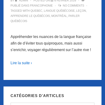
BY
ADMIN
POSTED ON
6 FÉVRIER 2016
PUBLIÉ DANS
FRANCOPHONIE
NO COMMENTS
TAGGED WITH
QUEBEC
,
LANGUE QUÉBÉCOISE
,
LEÇON
,
APPRENDRE LE QUÉBÉCOIS
,
MONTRÉAL
,
PARLER
QUÉBÉCOIS
Appréhender les nuances de la langue française
afin de d’éviter tous quiproquos, mais aussi
s’enrichir, voyager régulièrement sur l’autre rive !
Lire la suite ›
CATÉGORIES D’ARTICLES
Catégories