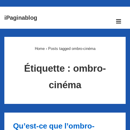
↓
iPaginablog
passer
ME
au
Main
contenu
Navigation
principal
Home
›
Posts tagged ombro-cinéma
Étiquette :
ombro-
cinéma
Qu’est-ce que l’ombro-