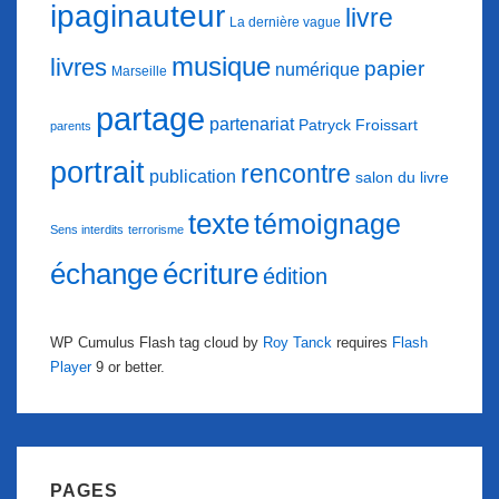
ipaginauteur
livre
La dernière vague
musique
livres
papier
numérique
Marseille
partage
partenariat
Patryck Froissart
parents
portrait
rencontre
publication
salon du livre
texte
témoignage
Sens interdits
terrorisme
échange
écriture
édition
WP Cumulus Flash tag cloud by
Roy Tanck
requires
Flash
Player
9 or better.
PAGES