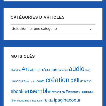
CATÉGORIES D’ARTICLES
Catégories
d’articles
MOTS CLÉS
audio
Art
atelier d'écriture
abandon
attaque
blog
création
défi
conte
Concours
détresse
conseils
ensemble
ebook
humour
Femmes
exposition
ipaginacoeur
interdits
hôtel
illustratrice
innovation