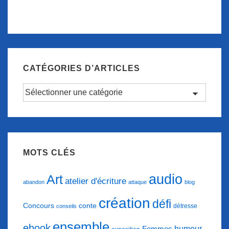
CATÉGORIES D’ARTICLES
Catégories
d’articles
MOTS CLÉS
audio
Art
atelier d'écriture
abandon
attaque
blog
création
défi
conte
Concours
détresse
conseils
ensemble
ebook
humour
Femmes