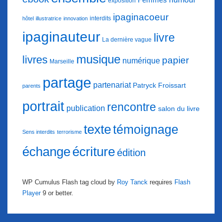
exposition
ipaginacoeur
interdits
hôtel
illustratrice
innovation
ipaginauteur
livre
La dernière vague
musique
livres
papier
numérique
Marseille
partage
partenariat
Patryck Froissart
parents
portrait
rencontre
publication
salon du livre
texte
témoignage
Sens interdits
terrorisme
échange
écriture
édition
WP Cumulus Flash tag cloud by
Roy Tanck
requires
Flash
Player
9 or better.