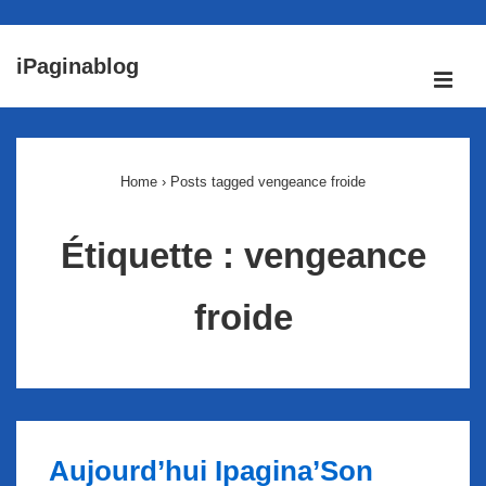
↓
iPaginablog
passer
ME
au
Main
contenu
Navigation
principal
Home
›
Posts tagged vengeance froide
Étiquette :
vengeance
froide
Aujourd’hui Ipagina’Son