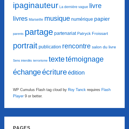
ipaginauteur
livre
La dernière vague
musique
livres
papier
numérique
Marseille
partage
partenariat
Patryck Froissart
parents
portrait
rencontre
publication
salon du livre
texte
témoignage
Sens interdits
terrorisme
échange
écriture
édition
WP Cumulus Flash tag cloud by
Roy Tanck
requires
Flash
Player
9 or better.
PAGES