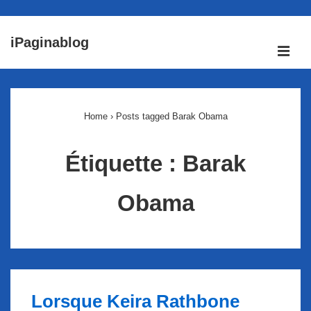
↓
iPaginablog
passer
ME
au
Main
contenu
Navigation
principal
Home
›
Posts tagged Barak Obama
Étiquette :
Barak
Obama
Lorsque Keira Rathbone