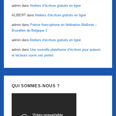
admin
dans
Ateliers d’écriture gratuits en ligne
ALIBERT
dans
Ateliers d’écriture gratuits en ligne
admin
dans
Poésie francophone en fédération Wallonie –
Bruxelles de Belgique 1
admin
dans
Ateliers d’écriture gratuits en ligne
admin
dans
Une nouvelle plateforme d’écriture pour auteurs
et lecteurs ouvre ses portes
QUI SOMMES-NOUS ?