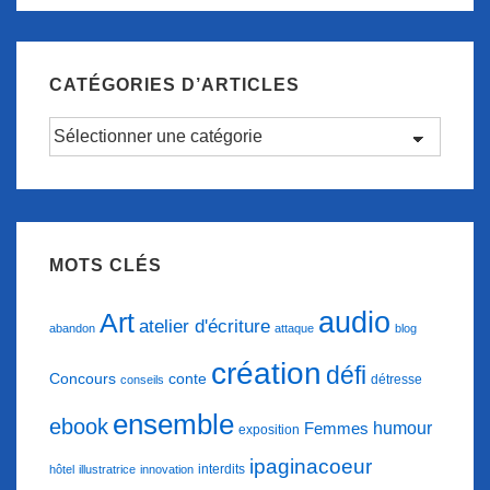
CATÉGORIES D’ARTICLES
Catégories
d’articles
MOTS CLÉS
audio
Art
atelier d'écriture
abandon
attaque
blog
création
défi
conte
Concours
détresse
conseils
ensemble
ebook
humour
Femmes
exposition
ipaginacoeur
interdits
hôtel
illustratrice
innovation