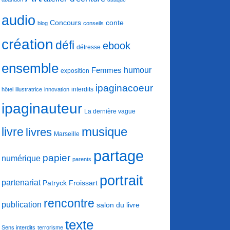
audio
conte
Concours
blog
conseils
création
défi
ebook
détresse
ensemble
humour
Femmes
exposition
ipaginacoeur
interdits
hôtel
illustratrice
innovation
ipaginauteur
La dernière vague
musique
livre
livres
Marseille
partage
papier
numérique
parents
portrait
partenariat
Patryck Froissart
rencontre
publication
salon du livre
texte
Sens interdits
terrorisme