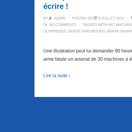
écrire !
BY
ADMIN
POSTED ON
9 JUILLET 2013
NO COMMENTS
TAGGED WITH
ART
,
MACHINE
OLYMPIQUES
,
SERGE GAINSBOURG
,
BARAK OBAM
Une illustration peut lui demander 90 heur
arme fatale un arsenal de 30 machines à é
Lire la suite ›