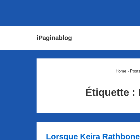
↓
Main
iPaginablog
passer
Navigat
au
contenu
principal
Home
›
Posts
Étiquette :
Lorsque Keira Rathbone