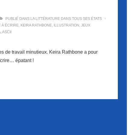
PUBLIÉ DANS
LA LITTÉRATURE DANS TOUS SES ÉTATS
 À ÉCRIRE
,
KEIRA RATHBONE
,
ILLUSTRATION
,
JEUX
A
,
ASCII
es de travail minutieux. Keira Rathbone a pour
crire… épatant !