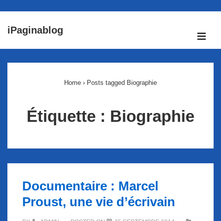
↓
iPaginablog
passer
ME
au
Main
contenu
Navigation
principal
Home
›
Posts tagged Biographie
Étiquette :
Biographie
Documentaire : Marcel
Proust, une vie d’écrivain