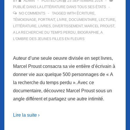
BY
ADMIN
POSTED ON
25 SEPTEMBRE 2014
PUBLIÉ DANS
LA LITTÉRATURE DANS TOUS SES ÉTATS
NO COMMENTS
TAGGED WITH
ÉCRITURE
,
TÉMOIGNAGE
,
PORTRAIT
,
LIVRE
,
DOCUMENTAIRE
,
LECTURE
,
LITTÉRATURE
,
LIVRES
,
DIVERTISSEMENT
,
MARCEL PROUST
,
A LA RECHERCHE DU TEMPS PERDU
,
BIOGRAPHIE
,
A
L'OMBRE DES JEUNES FILLES EN FLEURS
Auteur d’une seule oeuvre divisée en sept livres,
Marcel Proust consacra sa vie entière d’écrivain à
donner vie aux quelque 500 personnages de « A
la recherche du temps perdu ». Avec ce
documentaire, découvrez Marcel Proust sous un
angle différent et partagez une autre intimité.
Lire la suite ›