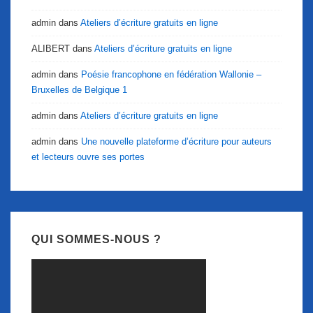
admin
dans
Ateliers d’écriture gratuits en ligne
ALIBERT
dans
Ateliers d’écriture gratuits en ligne
admin
dans
Poésie francophone en fédération Wallonie –
Bruxelles de Belgique 1
admin
dans
Ateliers d’écriture gratuits en ligne
admin
dans
Une nouvelle plateforme d’écriture pour auteurs
et lecteurs ouvre ses portes
QUI SOMMES-NOUS ?