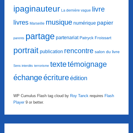
ipaginauteur
livre
La dernière vague
musique
livres
papier
numérique
Marseille
partage
partenariat
Patryck Froissart
parents
portrait
rencontre
publication
salon du livre
texte
témoignage
Sens interdits
terrorisme
échange
écriture
édition
WP Cumulus Flash tag cloud by
Roy Tanck
requires
Flash
Player
9 or better.