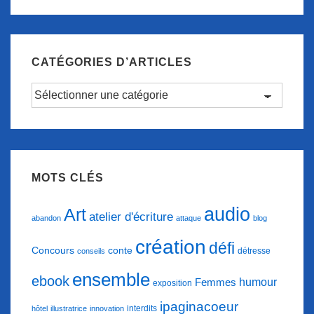
CATÉGORIES D’ARTICLES
Catégories
d’articles
MOTS CLÉS
audio
Art
atelier d'écriture
abandon
attaque
blog
création
défi
conte
Concours
détresse
conseils
ensemble
ebook
humour
Femmes
exposition
ipaginacoeur
interdits
hôtel
illustratrice
innovation