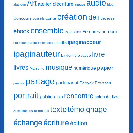
audio
Art
atelier d'écriture
abandon
attaque
blog
création
défi
conte
Concours
détresse
conseils
ensemble
ebook
humour
Femmes
exposition
ipaginacoeur
interdits
hôtel
illustratrice
innovation
ipaginauteur
livre
La dernière vague
musique
livres
papier
numérique
Marseille
partage
partenariat
Patryck Froissart
parents
portrait
rencontre
publication
salon du livre
texte
témoignage
Sens interdits
terrorisme
échange
écriture
édition