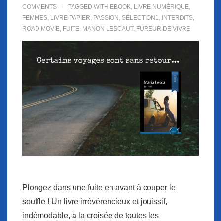
COMMENTS
TAGGED WITH
EBOOK
,
LIVRE NUMÉRIQUE
,
FEMMES
,
LIVRE PAPIER
,
PASSION
,
SÉLECTION1
,
INTERDITS
,
ROAD MOVIE
,
FUITE
,
MANON LESCAUT
,
FUREUR DE VIVRE
Plongez dans une fuite en avant à couper le
souffle ! Un livre irrévérencieux et jouissif,
indémodable, à la croisée de toutes les