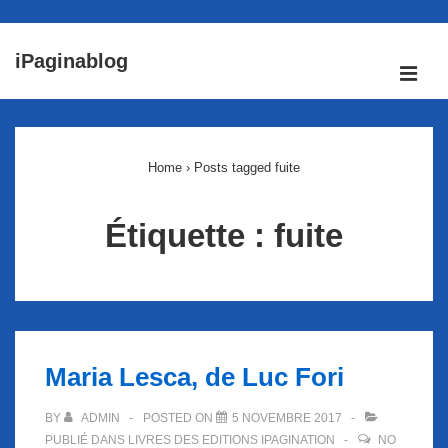
↓
iPaginablog
passer
ME
au
Main
contenu
Navigation
principal
Home
›
Posts tagged fuite
Étiquette :
fuite
Maria Lesca, de Luc Fori
BY
ADMIN
POSTED ON
5 NOVEMBRE 2017
PUBLIÉ DANS
LIVRES DES EDITIONS IPAGINATION
NO