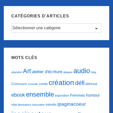
CATÉGORIES D’ARTICLES
Catégories
d’articles
MOTS CLÉS
audio
Art
atelier d'écriture
abandon
attaque
blog
création
défi
conte
Concours
détresse
conseils
ensemble
ebook
humour
Femmes
exposition
ipaginacoeur
interdits
hôtel
illustratrice
innovation