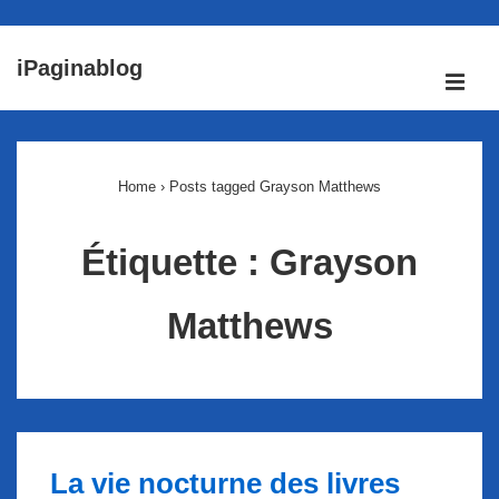
↓
iPaginablog
passer
ME
au
Main
contenu
Navigation
principal
Home
›
Posts tagged Grayson Matthews
Étiquette :
Grayson
Matthews
La vie nocturne des livres