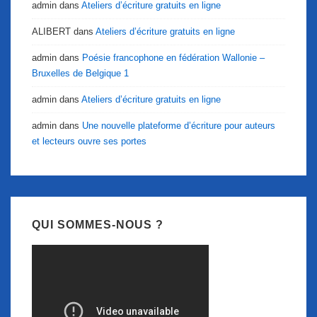
admin
dans
Ateliers d’écriture gratuits en ligne
ALIBERT
dans
Ateliers d’écriture gratuits en ligne
admin
dans
Poésie francophone en fédération Wallonie –
Bruxelles de Belgique 1
admin
dans
Ateliers d’écriture gratuits en ligne
admin
dans
Une nouvelle plateforme d’écriture pour auteurs
et lecteurs ouvre ses portes
QUI SOMMES-NOUS ?