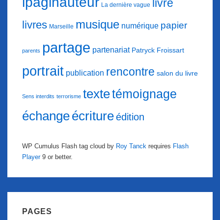
ipaginauteur
livre
La dernière vague
musique
livres
papier
numérique
Marseille
partage
partenariat
Patryck Froissart
parents
portrait
rencontre
publication
salon du livre
texte
témoignage
Sens interdits
terrorisme
échange
écriture
édition
WP Cumulus Flash tag cloud by
Roy Tanck
requires
Flash
Player
9 or better.
PAGES