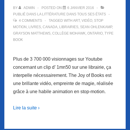
BY
ADMIN
POSTED ON
6 JANVIER 2016
PUBLIÉ DANS
LA LITTÉRATURE DANS TOUS SES ÉTATS
4 COMMENTS
TAGGED WITH
ART
,
VIDÉO
,
STOP
MOTION
,
LIVRES
,
CANADA
,
LIBRAIRIES
,
SEAN OHLENKAMP
,
GRAYSON MATTHEWS
,
COLLÈGE MOHAWK
,
ONTARIO
,
TYPE
BOOK
Plus de 3 700 000 visionnages sur Youtube
concernant un clip d’ 1mn50 sur une librairie, ça
interpelle nécessairement. The Joy of Books est
une brillante vidéo, empreinte de magie, réalisée
grâce à une habile animation en stop-motion.
Lire la suite ›