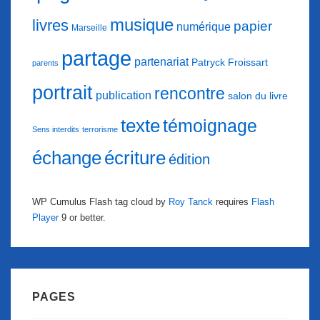
musique
livres
papier
numérique
Marseille
partage
partenariat
Patryck Froissart
parents
portrait
rencontre
publication
salon du livre
texte
témoignage
Sens interdits
terrorisme
échange
écriture
édition
WP Cumulus Flash tag cloud by
Roy Tanck
requires
Flash
Player
9 or better.
PAGES