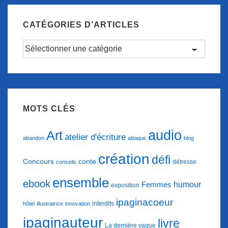
CATÉGORIES D’ARTICLES
Catégories
d’articles
MOTS CLÉS
audio
Art
atelier d'écriture
abandon
attaque
blog
création
défi
conte
Concours
détresse
conseils
ensemble
ebook
humour
Femmes
exposition
ipaginacoeur
interdits
hôtel
illustratrice
innovation
ipaginauteur
livre
La dernière vague