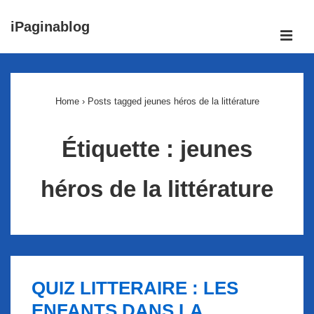
↓
iPaginablog
passer
ME
au
Main
contenu
Navigation
principal
Home
›
Posts tagged jeunes héros de la littérature
Étiquette :
jeunes
héros de la littérature
QUIZ LITTERAIRE : LES
ENFANTS DANS LA