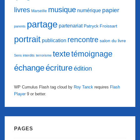
musique
livres
papier
numérique
Marseille
partage
partenariat
Patryck Froissart
parents
portrait
rencontre
publication
salon du livre
texte
témoignage
Sens interdits
terrorisme
échange
écriture
édition
WP Cumulus Flash tag cloud by
Roy Tanck
requires
Flash
Player
9 or better.
PAGES