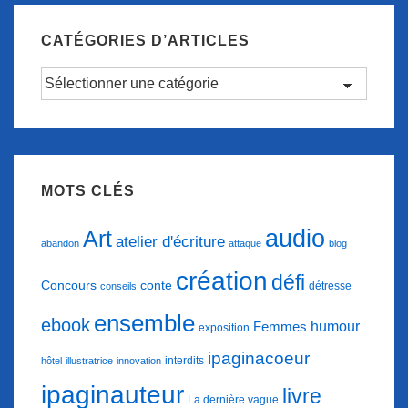
CATÉGORIES D’ARTICLES
Catégories
d’articles
MOTS CLÉS
audio
Art
atelier d'écriture
abandon
attaque
blog
création
défi
conte
Concours
détresse
conseils
ensemble
ebook
humour
Femmes
exposition
ipaginacoeur
interdits
hôtel
illustratrice
innovation
ipaginauteur
livre
La dernière vague