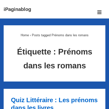
↓
iPaginablog
passer
ME
au
Main
contenu
Navigation
principal
Home
›
Posts tagged Prénoms dans les romans
Étiquette :
Prénoms
dans les romans
Quiz Littéraire : Les prénoms
dans les livres.