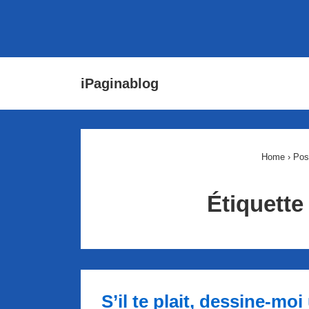
↓
Main
iPaginablog
passer
Navigat
au
contenu
principal
Home
›
Pos
Étiquette
S’il te plait, dessine-moi