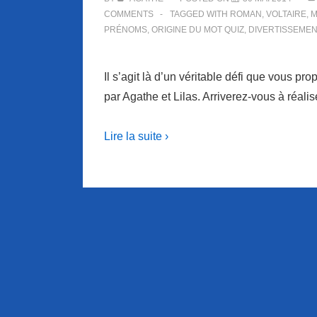
COMMENTS
TAGGED WITH
ROMAN
,
VOLTAIRE
,
M
PRÉNOMS
,
ORIGINE DU MOT QUIZ
,
DIVERTISSEMEN
Il s’agit là d’un véritable défi que vous p
par Agathe et Lilas. Arriverez-vous à réali
Lire la suite ›