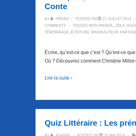
Conte
BY
FIRENZ
POSTED ON
27 JUILLET 2014
COMMENTS
TAGGED WITH
PAGNOL
,
ZOLA
,
HUG
TÉMOIGNAGE
,
ÉCRITURE
,
IPAGINAUTEUR
,
PARTAG
Écrire, qu’est-ce que c’est ? Qu’est-ce qu
Où ? Découvrez comment Christine Millot-Co
Lire la suite ›
Quiz Littéraire : Les pré
BY
AGATHE
POSTED ON
30 MAI 2014