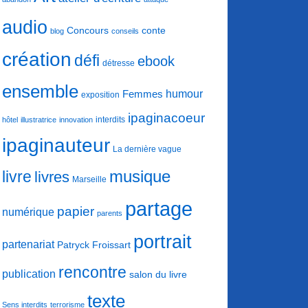
audio
conte
Concours
blog
conseils
création
défi
ebook
détresse
ensemble
humour
Femmes
exposition
ipaginacoeur
interdits
hôtel
illustratrice
innovation
ipaginauteur
La dernière vague
musique
livre
livres
Marseille
partage
papier
numérique
parents
portrait
partenariat
Patryck Froissart
rencontre
publication
salon du livre
texte
Sens interdits
terrorisme