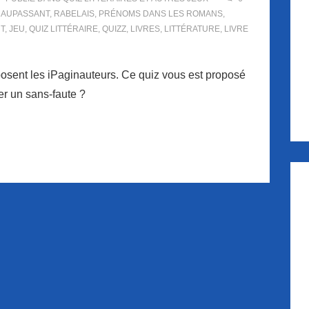
AUPASSANT
,
RABELAIS
,
PRÉNOMS DANS LES ROMANS
,
T
,
JEU
,
QUIZ LITTÉRAIRE
,
QUIZZ
,
LIVRES
,
LITTÉRATURE
,
LIVRE
roposent les iPaginauteurs. Ce quiz vous est proposé
ser un sans-faute ?