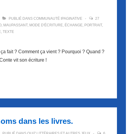
PUBLIÉ DANS
COMMUNAUTÉ IPAGINATIVE
27
O
,
MAUPASSANT
,
MODE D'ÉCRITURE
,
ÉCHANGE
,
PORTRAIT
,
E
,
TEXTE
e ça fait ? Comment ça vient ? Pourquoi ? Quand ?
nte vit son écriture !
noms dans les livres.
PUBLIÉ DANS
QUIZ LITTÉRAIRES ET AUTRES JEUX
6