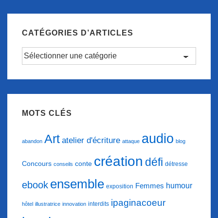
CATÉGORIES D’ARTICLES
Catégories
d’articles
MOTS CLÉS
audio
Art
atelier d'écriture
abandon
attaque
blog
création
défi
conte
Concours
détresse
conseils
ensemble
ebook
humour
Femmes
exposition
ipaginacoeur
interdits
hôtel
illustratrice
innovation