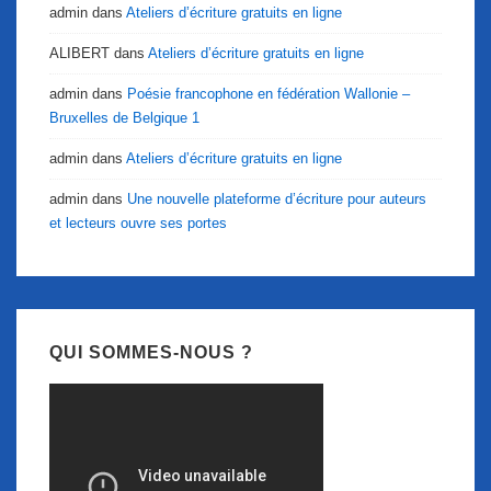
admin
dans
Ateliers d’écriture gratuits en ligne
ALIBERT
dans
Ateliers d’écriture gratuits en ligne
admin
dans
Poésie francophone en fédération Wallonie –
Bruxelles de Belgique 1
admin
dans
Ateliers d’écriture gratuits en ligne
admin
dans
Une nouvelle plateforme d’écriture pour auteurs
et lecteurs ouvre ses portes
QUI SOMMES-NOUS ?