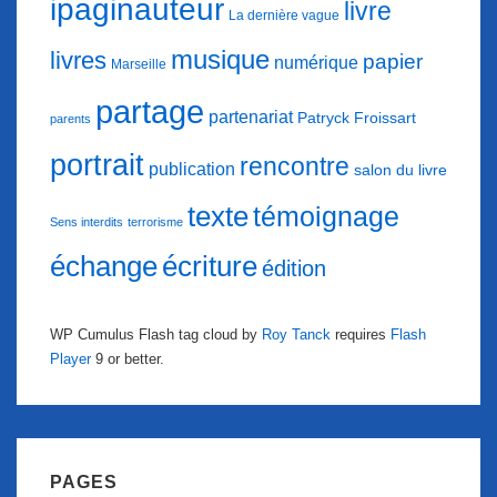
ipaginauteur
livre
La dernière vague
musique
livres
papier
numérique
Marseille
partage
partenariat
Patryck Froissart
parents
portrait
rencontre
publication
salon du livre
texte
témoignage
Sens interdits
terrorisme
échange
écriture
édition
WP Cumulus Flash tag cloud by
Roy Tanck
requires
Flash
Player
9 or better.
PAGES