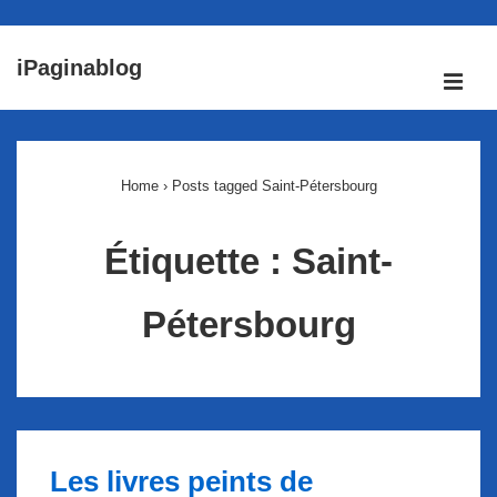
↓
iPaginablog
passer
ME
au
Main
contenu
Navigation
principal
Home
›
Posts tagged Saint-Pétersbourg
Étiquette :
Saint-
Pétersbourg
Les livres peints de