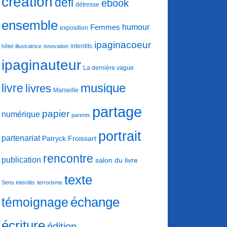
création
défi
ebook
détresse
ensemble
humour
Femmes
exposition
ipaginacoeur
interdits
hôtel
illustratrice
innovation
ipaginauteur
La dernière vague
musique
livre
livres
Marseille
partage
papier
numérique
parents
portrait
partenariat
Patryck Froissart
rencontre
publication
salon du livre
texte
Sens interdits
terrorisme
échange
témoignage
écriture
édition