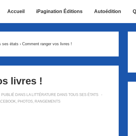
Accueil
iPagination Éditions
Autoédition
Q
ion
s ses états
›
Comment ranger vos livres !
 livres !
PUBLIÉ DANS
LA LITTÉRATURE DANS TOUS SES ÉTATS
ACEBOOK
,
PHOTOS
,
RANGEMENTS