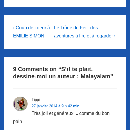
Navigation
Previous
Next
‹ Coup de coeur à
Le Trône de Fer : des
Post
Post
de
EMILIE SIMON
aventures à lire et à regarder ›
is
is
l’article
9 Comments on “
S’il te plait,
dessine-moi un auteur : Malayalam
”
Tippi
27 janvier 2014 à 9 h 42 min
Très joli et généreux. .. comme du bon
pain