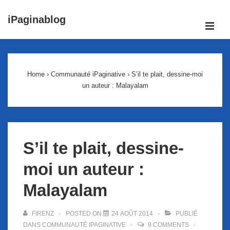
↓
iPaginablog
passer
ME
au
Main
contenu
Navigation
principal
Home
›
Communauté iPaginative
›
S’il te plait, dessine-moi
un auteur : Malayalam
S’il te plait, dessine-
moi un auteur :
Malayalam
FIRENZ
POSTED ON
24 AOÛT 2014
PUBLIÉ
DANS
COMMUNAUTÉ IPAGINATIVE
9 COMMENTS