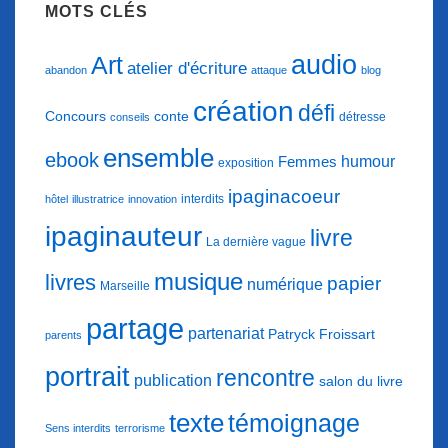
MOTS CLÉS
audio
Art
atelier d'écriture
abandon
attaque
blog
création
défi
conte
Concours
détresse
conseils
ensemble
ebook
humour
Femmes
exposition
ipaginacoeur
interdits
hôtel
illustratrice
innovation
ipaginauteur
livre
La dernière vague
musique
livres
papier
numérique
Marseille
partage
partenariat
Patryck Froissart
parents
portrait
rencontre
publication
salon du livre
texte
témoignage
Sens interdits
terrorisme