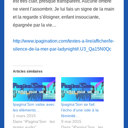
est très clair, presque transparent. Aucune ombre
ne vient l’assombrir. Je lui fais un signe de la main
et la regarde s’éloigner, enfant insouciante,
épargnée par la vie…
http://www.ipagination.com/textes-a-lire/afficher/le-
silence-de-la-mer-par-ladynight#.U3_Qa15N0Qc
Articles similaires
Ipagina’Son valse avec
Ipagina’Son se fait
les éléments…
l’écho d’une ode à la
1 mars 2015
féminité…
Dans "iPagina'Son : les
9 mai 2015
textes audio"
Dans "iPagina'Son : les