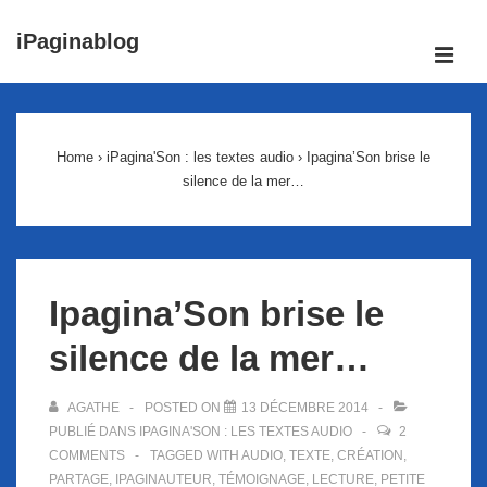
↓
iPaginablog
passer
ME
au
Main
contenu
Navigation
principal
Home
›
iPagina'Son : les textes audio
›
Ipagina’Son brise le
silence de la mer…
Ipagina’Son brise le
silence de la mer…
AGATHE
POSTED ON
13 DÉCEMBRE 2014
PUBLIÉ DANS
IPAGINA'SON : LES TEXTES AUDIO
2
COMMENTS
TAGGED WITH
AUDIO
,
TEXTE
,
CRÉATION
,
PARTAGE
,
IPAGINAUTEUR
,
TÉMOIGNAGE
,
LECTURE
,
PETITE