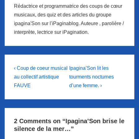
Rédactrice et programmatrice des coups de cœur
musicaux, des quiz et des articles du groupe
ipagina'Son sur l'iPaginablog. Auteure , parolière /
interprète, lectrice sur iPagination.
Navigation
Previous
Next
‹ Coup de coeur musical
Ipagina’Son lit les
Post
Post
de
au collectif artistique
tourments nocturnes
is
is
FAUVE
d’une femme. ›
l’article
2 Comments on “
Ipagina’Son brise le
silence de la mer…
”