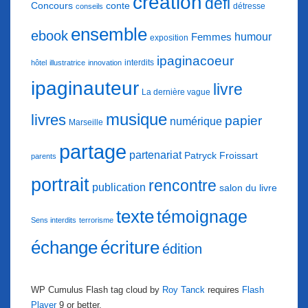
création
défi
conte
Concours
détresse
conseils
ensemble
ebook
humour
Femmes
exposition
ipaginacoeur
interdits
hôtel
illustratrice
innovation
ipaginauteur
livre
La dernière vague
musique
livres
papier
numérique
Marseille
partage
partenariat
Patryck Froissart
parents
portrait
rencontre
publication
salon du livre
texte
témoignage
Sens interdits
terrorisme
échange
écriture
édition
WP Cumulus Flash tag cloud by
Roy Tanck
requires
Flash
Player
9 or better.