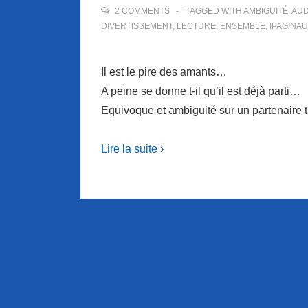
2 COMMENTS
TAGGED WITH
AMBIGUITÉ
,
AUD
DIVERTISSEMENT
,
LECTURE
,
ENSEMBLE
,
IPAGINA
Il est le pire des amants…
A peine se donne t-il qu’il est déjà parti…
Equivoque et ambiguité sur un partenaire t
Lire la suite ›