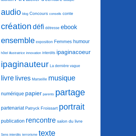
audio
conte
Concours
blog
conseils
création
défi
ebook
détresse
ensemble
humour
Femmes
exposition
ipaginacoeur
interdits
hôtel
illustratrice
innovation
ipaginauteur
La dernière vague
musique
livre
livres
Marseille
partage
papier
numérique
parents
portrait
partenariat
Patryck Froissart
rencontre
publication
salon du livre
texte
Sens interdits
terrorisme