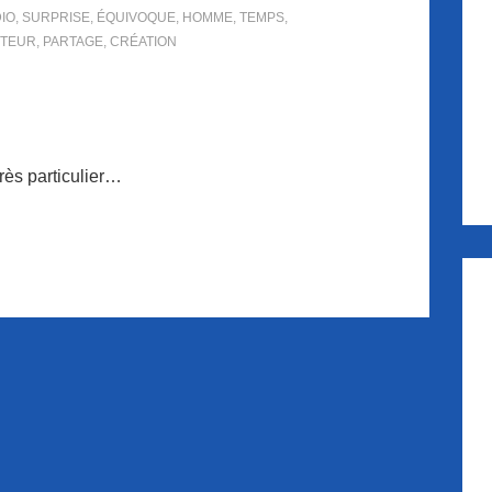
IO
,
SURPRISE
,
ÉQUIVOQUE
,
HOMME
,
TEMPS
,
UTEUR
,
PARTAGE
,
CRÉATION
rès particulier…