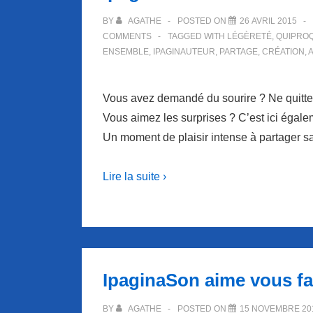
BY
AGATHE
POSTED ON
26 AVRIL 2015
COMMENTS
TAGGED WITH
LÉGÈRETÉ
,
QUIPRO
ENSEMBLE
,
IPAGINAUTEUR
,
PARTAGE
,
CRÉATION
,
Vous avez demandé du sourire ? Ne quitt
Vous aimez les surprises ? C’est ici éga
Un moment de plaisir intense à partager s
Lire la suite ›
IpaginaSon aime vous fa
BY
AGATHE
POSTED ON
15 NOVEMBRE 20