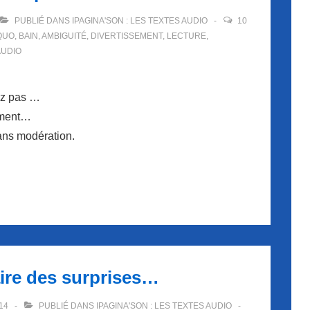
PUBLIÉ DANS
IPAGINA'SON : LES TEXTES AUDIO
10
QUO
,
BAIN
,
AMBIGUITÉ
,
DIVERTISSEMENT
,
LECTURE
,
AUDIO
ez pas …
lement…
ans modération.
ire des surprises…
14
PUBLIÉ DANS
IPAGINA'SON : LES TEXTES AUDIO