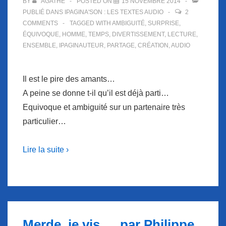
BY
AGATHE
POSTED ON
15 NOVEMBRE 2014
PUBLIÉ DANS
IPAGINA'SON : LES TEXTES AUDIO
2
COMMENTS
TAGGED WITH
AMBIGUITÉ
,
SURPRISE
,
ÉQUIVOQUE
,
HOMME
,
TEMPS
,
DIVERTISSEMENT
,
LECTURE
,
ENSEMBLE
,
IPAGINAUTEUR
,
PARTAGE
,
CRÉATION
,
AUDIO
Il est le pire des amants…
A peine se donne t-il qu’il est déjà parti…
Equivoque et ambiguité sur un partenaire très
particulier…
Lire la suite ›
Merde, je vis…, par Philippe