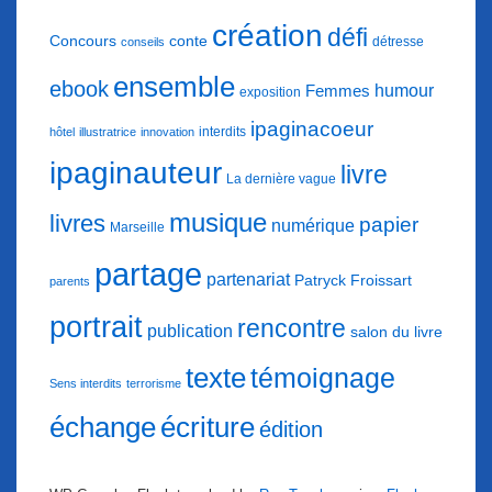
création
défi
conte
Concours
détresse
conseils
ensemble
ebook
humour
Femmes
exposition
ipaginacoeur
interdits
hôtel
illustratrice
innovation
ipaginauteur
livre
La dernière vague
musique
livres
papier
numérique
Marseille
partage
partenariat
Patryck Froissart
parents
portrait
rencontre
publication
salon du livre
texte
témoignage
Sens interdits
terrorisme
échange
écriture
édition