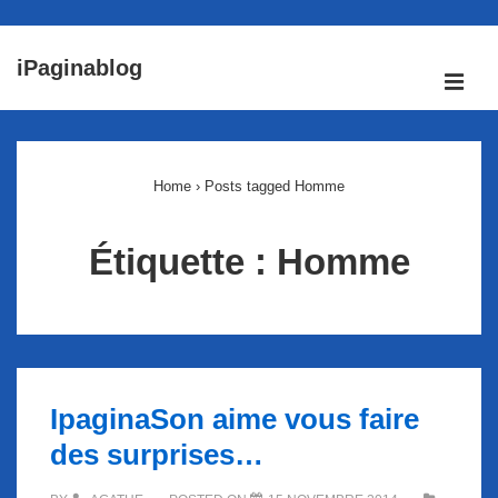
↓
iPaginablog
passer
ME
au
Main
contenu
Navigation
principal
Home
›
Posts tagged Homme
Étiquette :
Homme
IpaginaSon aime vous faire
des surprises…