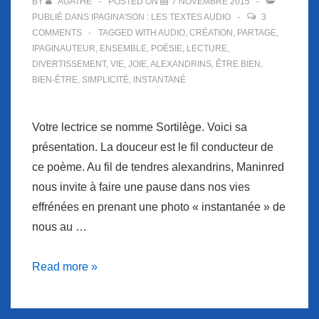
BY
AGATHE
POSTED ON
7 NOVEMBRE 2015
PUBLIÉ DANS
IPAGINA'SON : LES TEXTES AUDIO
3
COMMENTS
TAGGED WITH
AUDIO
,
CRÉATION
,
PARTAGE
,
IPAGINAUTEUR
,
ENSEMBLE
,
POÉSIE
,
LECTURE
,
DIVERTISSEMENT
,
VIE
,
JOIE
,
ALEXANDRINS
,
ÊTRE BIEN
,
BIEN-ÊTRE
,
SIMPLICITÉ
,
INSTANTANÉ
Votre lectrice se nomme Sortilège. Voici sa
présentation. La douceur est le fil conducteur de
ce poème. Au fil de tendres alexandrins, Maninred
nous invite à faire une pause dans nos vies
effrénées en prenant une photo « instantanée » de
nous au …
Ipagina’Son
Read more »
se
laisse