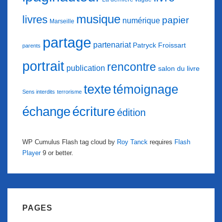
musique
livres
papier
numérique
Marseille
partage
partenariat
Patryck Froissart
parents
portrait
rencontre
publication
salon du livre
texte
témoignage
Sens interdits
terrorisme
échange
écriture
édition
WP Cumulus Flash tag cloud by
Roy Tanck
requires
Flash
Player
9 or better.
PAGES