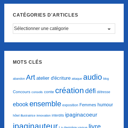
gagner
par
CATÉGORIES D’ARTICLES
le
Catégories
bien-
d’articles
être…
MOTS CLÉS
audio
Art
atelier d'écriture
abandon
attaque
blog
création
défi
conte
Concours
détresse
conseils
ensemble
ebook
humour
Femmes
exposition
ipaginacoeur
interdits
hôtel
illustratrice
innovation
ipaginauteur
livre
La dernière vague