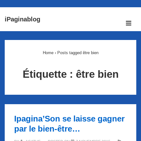
↓
iPaginablog
passer
ME
au
Main
contenu
Navigation
principal
Home
›
Posts tagged être bien
Étiquette :
être bien
Ipagina’Son se laisse gagner
par le bien-être…