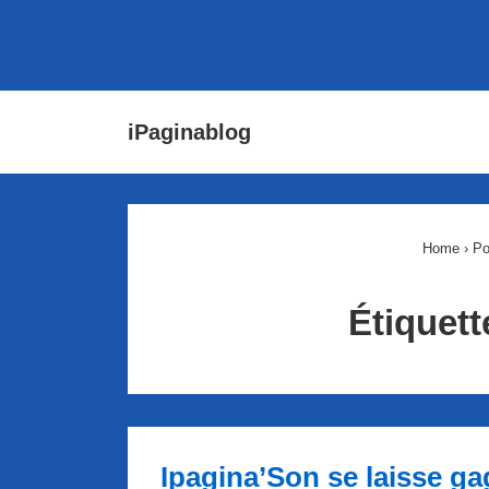
↓
Main
iPaginablog
passer
Navigat
au
contenu
principal
Home
›
Po
Étiquett
Ipagina’Son se laisse ga