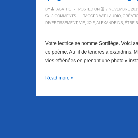
BY
AGATHE
POSTED ON
7 NOVEMBRE 201
3 COMMENTS
TAGGED WITH
AUDIO
,
CRÉATI
DIVERTISSEMENT
,
VIE
,
JOIE
,
ALEXANDRINS
,
ÊTRE B
Votre lectrice se nomme Sortilège. Voici sa
ce poème. Au fil de tendres alexandrins, 
vies effrénées en prenant une photo « in
Ipagina’Son
Read more »
se
laisse
gagner
par
le
bien-
être…