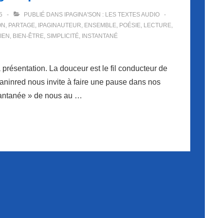
5
PUBLIÉ DANS
IPAGINA'SON : LES TEXTES AUDIO
ON
,
PARTAGE
,
IPAGINAUTEUR
,
ENSEMBLE
,
POÉSIE
,
LECTURE
,
IEN
,
BIEN-ÊTRE
,
SIMPLICITÉ
,
INSTANTANÉ
 présentation. La douceur est le fil conducteur de
Maninred nous invite à faire une pause dans nos
stantanée » de nous au …