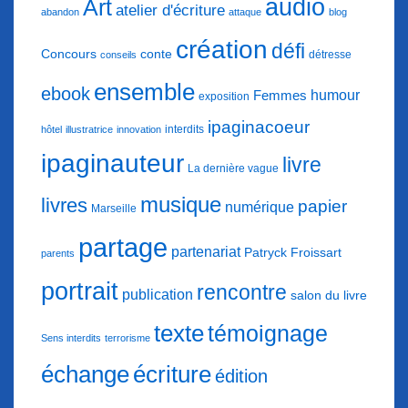
audio
Art
atelier d'écriture
abandon
attaque
blog
création
défi
conte
Concours
détresse
conseils
ensemble
ebook
humour
Femmes
exposition
ipaginacoeur
interdits
hôtel
illustratrice
innovation
ipaginauteur
livre
La dernière vague
musique
livres
papier
numérique
Marseille
partage
partenariat
Patryck Froissart
parents
portrait
rencontre
publication
salon du livre
texte
témoignage
Sens interdits
terrorisme
échange
écriture
édition