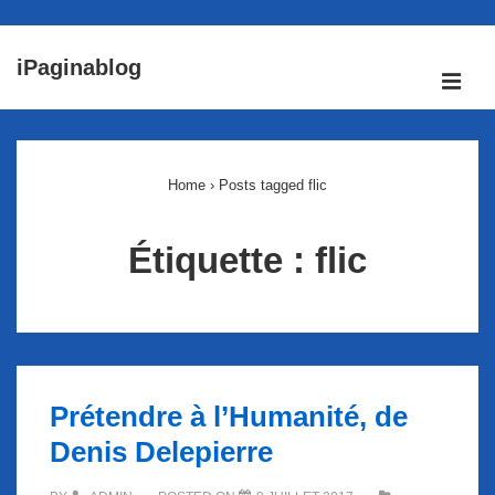
↓
iPaginablog
passer
ME
au
Main
contenu
Navigation
principal
Home
›
Posts tagged flic
Étiquette :
flic
Prétendre à l’Humanité, de
Denis Delepierre