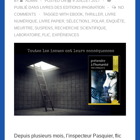
BY
ADMIN
POSTED ON
9 JUILLET 2017
PUBLIÉ DANS
LIVRES DES EDITIONS IPAGINATION
NO
COMMENTS
TAGGED WITH
EBOOK
,
THRILLER
,
LIVRE
NUMÉRIQUE
,
LIVRE PAPIER
,
SÉLECTION1
,
POLAR
,
ENQUÊTE
,
MEURTRE
,
SUSPENS
,
RECHERCHE SCIENTIFIQUE
,
LABORATOIRE
,
FLIC
,
EXPÉRIENCES
Depuis plusieurs mois, l’inspecteur Pasquier, flic