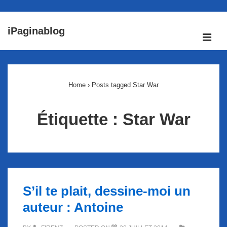
↓
iPaginablog
passer
ME
au
Main
contenu
Navigation
principal
Home
›
Posts tagged Star War
Étiquette :
Star War
S’il te plait, dessine-moi un
auteur : Antoine