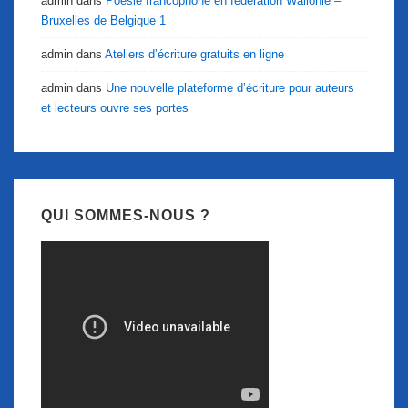
admin
dans
Poésie francophone en fédération Wallonie –
Bruxelles de Belgique 1
admin
dans
Ateliers d’écriture gratuits en ligne
admin
dans
Une nouvelle plateforme d’écriture pour auteurs
et lecteurs ouvre ses portes
QUI SOMMES-NOUS ?