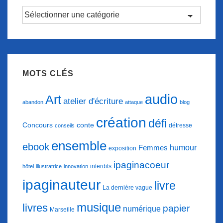
Catégories
d’articles
MOTS CLÉS
audio
Art
atelier d'écriture
abandon
attaque
blog
création
défi
conte
Concours
détresse
conseils
ensemble
ebook
humour
Femmes
exposition
ipaginacoeur
interdits
hôtel
illustratrice
innovation
ipaginauteur
livre
La dernière vague
musique
livres
papier
numérique
Marseille