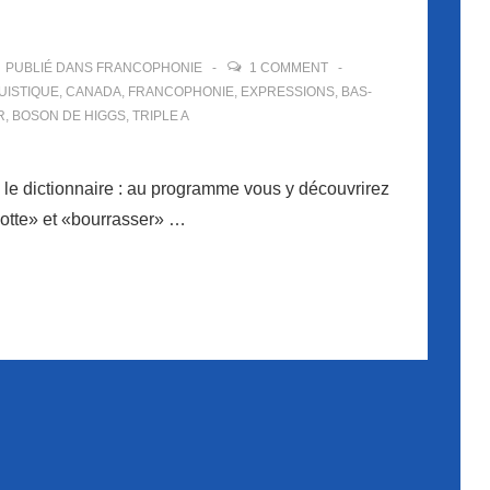
PUBLIÉ DANS
FRANCOPHONIE
1 COMMENT
UISTIQUE
,
CANADA
,
FRANCOPHONIE
,
EXPRESSIONS
,
BAS-
R
,
BOSON DE HIGGS
,
TRIPLE A
le dictionnaire : au programme vous y découvrirez
lotte» et «bourrasser» …