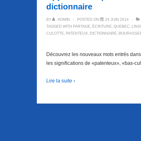
dictionnaire
BY
ADMIN
POSTED ON
24 JUIN 2014
TAGGED WITH
PARTAGE
,
ÉCRITURE
,
QUEBEC
,
LING
CULOTTE
,
PATENTEUX
,
DICTIONNAIRE
,
BOURASSE
Découvrez les nouveaux mots entrés dans 
les significations de «patenteux», «bas-cu
Lire la suite ›