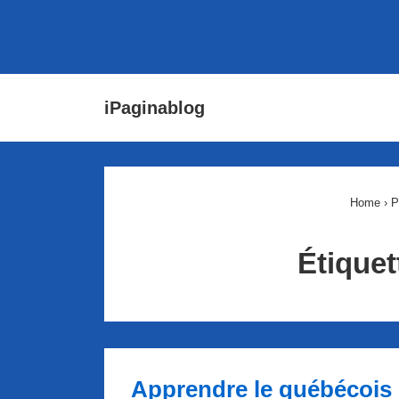
↓
Main
iPaginablog
passer
Navigat
au
contenu
principal
Home
›
P
Étiquet
Apprendre le québécois 