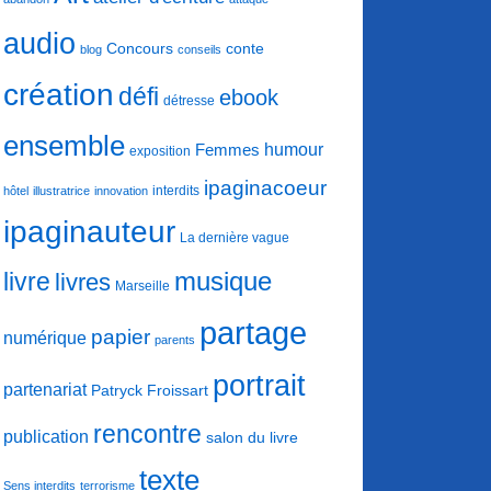
audio
conte
Concours
blog
conseils
création
défi
ebook
détresse
ensemble
humour
Femmes
exposition
ipaginacoeur
interdits
hôtel
illustratrice
innovation
ipaginauteur
La dernière vague
musique
livre
livres
Marseille
partage
papier
numérique
parents
portrait
partenariat
Patryck Froissart
rencontre
publication
salon du livre
texte
Sens interdits
terrorisme