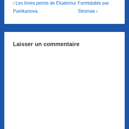
Navigation
Previous
Next
‹ Les livres peints de Ekaterina
Formidable par
Post
Post
de
Panikanova
Stromae ›
is
is
l’article
Laisser un commentaire