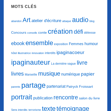
MOTS CLÉS
audio
Art
atelier d'écriture
abandon
attaque
blog
création
défi
conte
Concours
détresse
conseils
ensemble
ebook
humour
Femmes
exposition
ipaginacoeur
interdits
hôtel
illustratrice
innovation
ipaginauteur
livre
La dernière vague
musique
livres
papier
numérique
Marseille
partage
partenariat
Patryck Froissart
parents
portrait
rencontre
publication
salon du livre
texte
témoignage
Sens interdits
terrorisme