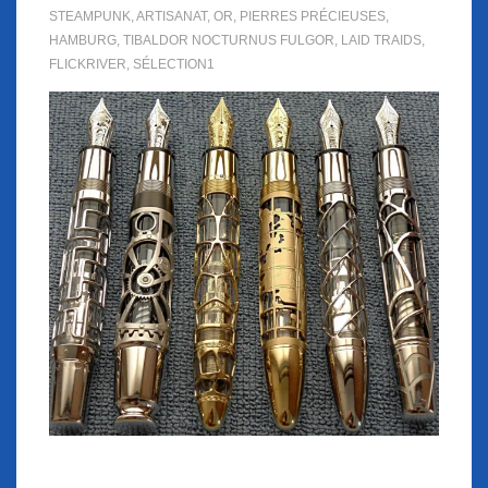
STEAMPUNK
,
ARTISANAT
,
OR
,
PIERRES PRÉCIEUSES
,
HAMBURG
,
TIBALDOR NOCTURNUS FULGOR
,
LAID TRAIDS
,
FLICKRIVER
,
SÉLECTION1