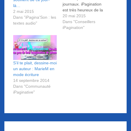
journaux. iPagination
là…
est très heureux de la
2 mai 2015
compter dans l'équipe
20 mai 2015
Dans "iPagina'Son : les
des conseillers.
Dans "Conseillers
textes audio"
iPagination"
S’il te plait, dessine-moi
un auteur : MarieM en
mode écriture
14 septembre 2014
Dans "Communauté
iPaginative"