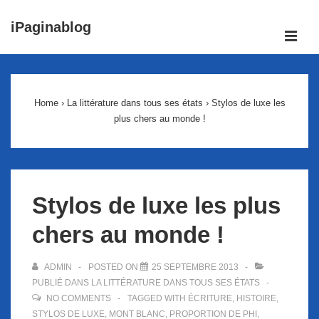
↓
iPaginablog
passer
ME
au
Main
contenu
Navigation
principal
Home
›
La littérature dans tous ses états
›
Stylos de luxe les
plus chers au monde !
Stylos de luxe les plus
chers au monde !
ADMIN
POSTED ON
25 SEPTEMBRE 2013
PUBLIÉ DANS
LA LITTÉRATURE DANS TOUS SES ÉTATS
NO COMMENTS
TAGGED WITH
ÉCRITURE
,
HISTOIRE
,
STYLOS DE LUXE
,
MONT BLANC
,
PROPORTION DE PHI
,