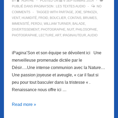
BY
AGATHE
POSTED ON
6 SEPTEMBRE 2014
PUBLIÉ DANS
IPAGINA'SON : LES TEXTES AUDIO
NO
COMMENTS
TAGGED WITH
PARTAGE
,
JOIE
,
SPINOZA
,
VENT
,
HUMIDITÉ
,
FROID
,
BOUCLIER
,
CONTAIS
,
BRUMES
,
IMMENSITÉ
,
PERDU
,
WILLIAM TURNER
,
BALADE
,
DIVERTISSEMENT
,
PHOTOGRAPHE
,
NUIT
,
PHILOSOPHIE
,
PHOTOGRAPHIE
,
LECTURE
,
ART
,
IPAGINAUTEUR
,
AUDIO
iPagina’Son et son équipe se dévoilent ici Une
merveilleuse promenade dictée par le
Désir….Une intense communion avec la Nature…
Une passion joyeuse et aveugle, « car il faut si
peu pour tout basculer dans la tristesse « .
Renaissance nous offre ici …
iPAGINA’SON
Read more »
vous