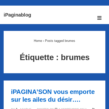
↓
iPaginablog
passer
ME
au
Main
contenu
Navigation
principal
Home
›
Posts tagged brumes
Étiquette :
brumes
iPAGINA’SON vous emporte
sur les ailes du désir….