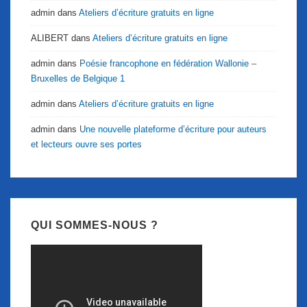
admin
dans
Ateliers d’écriture gratuits en ligne
ALIBERT
dans
Ateliers d’écriture gratuits en ligne
admin
dans
Poésie francophone en fédération Wallonie –
Bruxelles de Belgique 1
admin
dans
Ateliers d’écriture gratuits en ligne
admin
dans
Une nouvelle plateforme d’écriture pour auteurs
et lecteurs ouvre ses portes
QUI SOMMES-NOUS ?