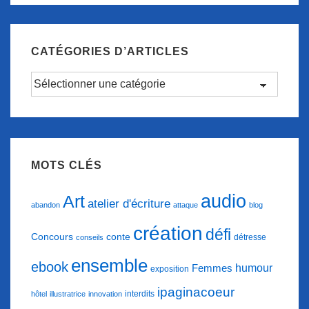
emporte
sur
les
CATÉGORIES D’ARTICLES
ailes
Catégories
du
d’articles
désir….
MOTS CLÉS
audio
Art
atelier d'écriture
abandon
attaque
blog
création
défi
conte
Concours
détresse
conseils
ensemble
ebook
humour
Femmes
exposition
ipaginacoeur
interdits
hôtel
illustratrice
innovation