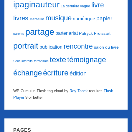
ipaginauteur
livre
La dernière vague
musique
livres
papier
numérique
Marseille
partage
partenariat
Patryck Froissart
parents
portrait
rencontre
publication
salon du livre
texte
témoignage
Sens interdits
terrorisme
échange
écriture
édition
WP Cumulus Flash tag cloud by
Roy Tanck
requires
Flash
Player
9 or better.
PAGES