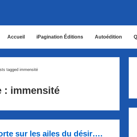
Accueil
iPagination Éditions
Autoédition
Q
ion
sts tagged immensité
e :
immensité
e sur les ailes du désir….