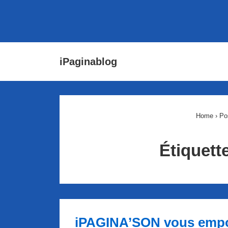
↓
Main
iPaginablog
passer
Navigat
au
contenu
principal
Home
›
Po
Étiquett
iPAGINA’SON vous emport