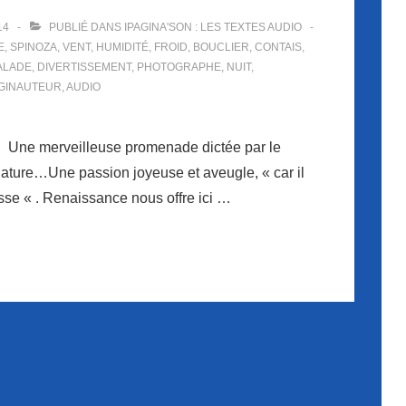
14
PUBLIÉ DANS
IPAGINA'SON : LES TEXTES AUDIO
E
,
SPINOZA
,
VENT
,
HUMIDITÉ
,
FROID
,
BOUCLIER
,
CONTAIS
,
ALADE
,
DIVERTISSEMENT
,
PHOTOGRAPHE
,
NUIT
,
AGINAUTEUR
,
AUDIO
ci Une merveilleuse promenade dictée par le
ture…Une passion joyeuse et aveugle, « car il
tesse « . Renaissance nous offre ici …