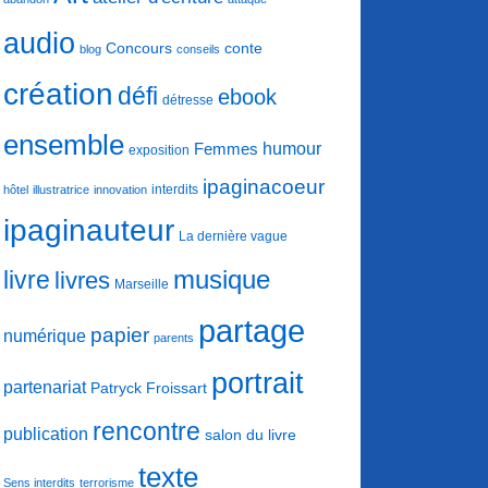
audio
conte
Concours
blog
conseils
création
défi
ebook
détresse
ensemble
humour
Femmes
exposition
ipaginacoeur
interdits
hôtel
illustratrice
innovation
ipaginauteur
La dernière vague
musique
livre
livres
Marseille
partage
papier
numérique
parents
portrait
partenariat
Patryck Froissart
rencontre
publication
salon du livre
texte
Sens interdits
terrorisme