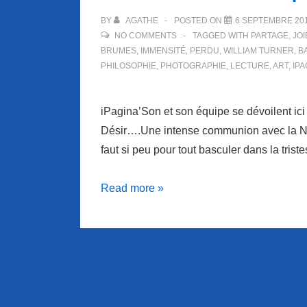
BY
AGATHE
POSTED ON
6 SEPTEMBRE 20
NO COMMENTS
TAGGED WITH
PARTAGE
,
JOI
BRUMES
,
IMMENSITÉ
,
PERDU
,
WILLIAM TURNER
,
B
PHILOSOPHIE
,
PHOTOGRAPHIE
,
LECTURE
,
ART
,
IP
iPagina’Son et son équipe se dévoilent i
Désir….Une intense communion avec la Na
faut si peu pour tout basculer dans la tris
iPAGINA’SON
Read more »
vous
emporte
sur
les
ailes
du