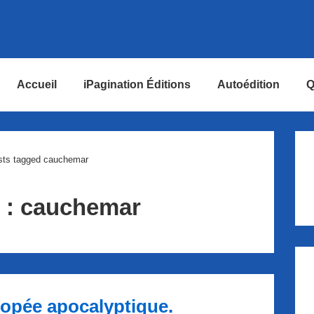
Accueil
iPagination Éditions
Autoédition
Q
ion
sts tagged cauchemar
 :
cauchemar
popée apocalyptique.