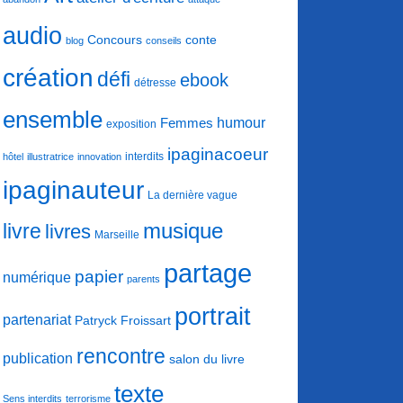
audio
conte
Concours
blog
conseils
création
défi
ebook
détresse
ensemble
humour
Femmes
exposition
ipaginacoeur
interdits
hôtel
illustratrice
innovation
ipaginauteur
La dernière vague
musique
livre
livres
Marseille
partage
papier
numérique
parents
portrait
partenariat
Patryck Froissart
rencontre
publication
salon du livre
texte
Sens interdits
terrorisme