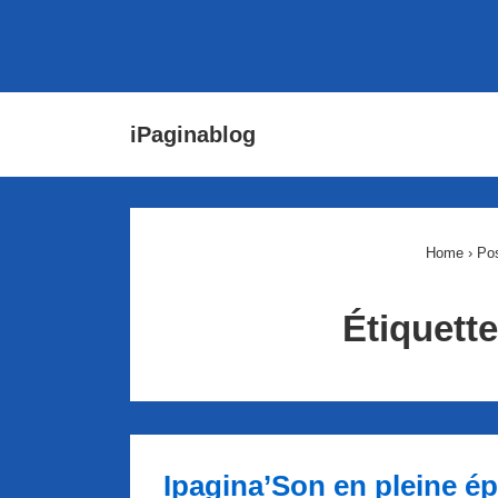
↓
Main
iPaginablog
passer
Navigat
au
contenu
principal
Home
›
Po
Étiquette
Ipagina’Son en pleine é