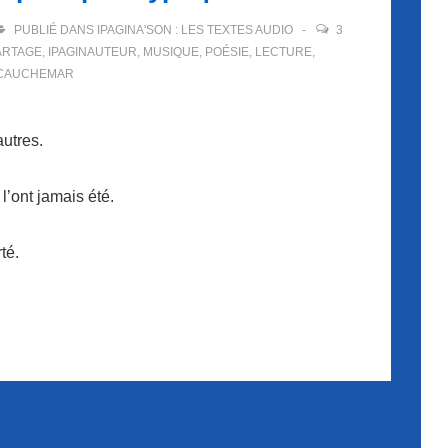
PUBLIÉ DANS
IPAGINA'SON : LES TEXTES AUDIO
3
ARTAGE
,
IPAGINAUTEUR
,
MUSIQUE
,
POÉSIE
,
LECTURE
,
CAUCHEMAR
autres.
 l’ont jamais été.
rté.