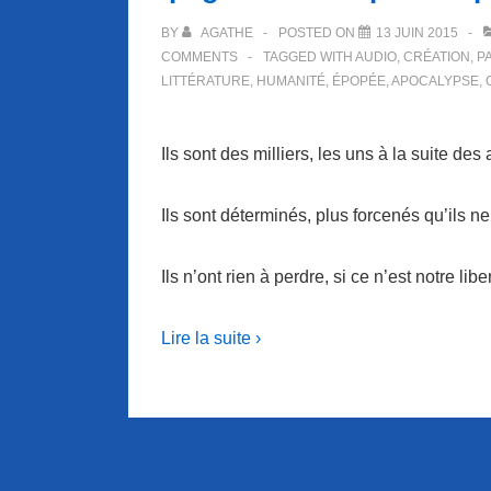
BY
AGATHE
POSTED ON
13 JUIN 2015
COMMENTS
TAGGED WITH
AUDIO
,
CRÉATION
,
P
LITTÉRATURE
,
HUMANITÉ
,
ÉPOPÉE
,
APOCALYPSE
,
Ils sont des milliers, les uns à la suite des 
Ils sont déterminés, plus forcenés qu’ils ne
Ils n’ont rien à perdre, si ce n’est notre libe
Lire la suite ›