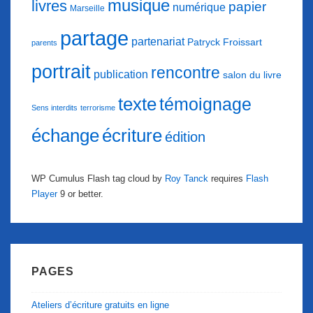
musique
livres
papier
numérique
Marseille
partage
partenariat
Patryck Froissart
parents
portrait
rencontre
publication
salon du livre
texte
témoignage
Sens interdits
terrorisme
échange
écriture
édition
WP Cumulus Flash tag cloud by
Roy Tanck
requires
Flash
Player
9 or better.
PAGES
Ateliers d’écriture gratuits en ligne