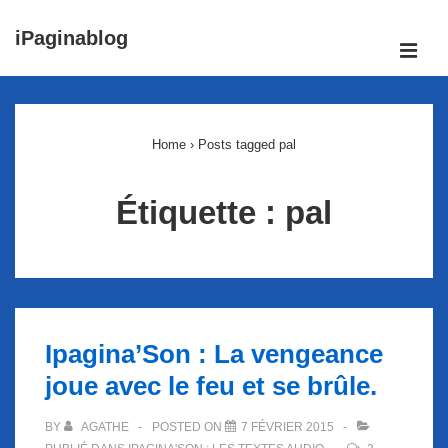
↓
iPaginablog
passer
ME
au
Main
contenu
Navigation
principal
Home
›
Posts tagged pal
Étiquette :
pal
Ipagina’Son : La vengeance
joue avec le feu et se brûle.
BY
AGATHE
POSTED ON
7 FÉVRIER 2015