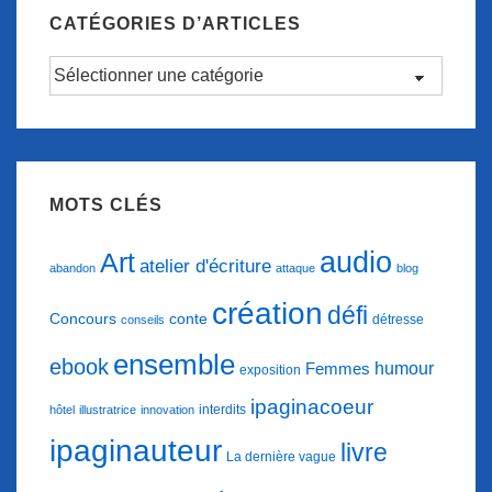
CATÉGORIES D’ARTICLES
Catégories
d’articles
MOTS CLÉS
audio
Art
atelier d'écriture
abandon
attaque
blog
création
défi
conte
Concours
détresse
conseils
ensemble
ebook
humour
Femmes
exposition
ipaginacoeur
interdits
hôtel
illustratrice
innovation
ipaginauteur
livre
La dernière vague