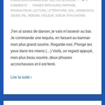
PUBLIÉ DANS
IPAGINA'SON : LES TEXTES AUDIO
2
COMMENTS
TAGGED WITH
AUDIO
,
PARTAGE
,
IPAGINAUTEUR
,
LECTURE
,
LITTÉRATURE
,
VIOL
,
VENGEANCE
,
JOUER
,
PAL
,
PERDRE
,
VIOLEUR
,
SOEUR
,
PSYCHIATRIE
J’en ai assez de danser, je vais m’asseoir au bar.
Je commande une tequila, en faisant au barman
mon plus grand sourire. Regarde-moi. Plonge tes
yeux dans les miens (…) Voilà, un regard appuyé,
mon plus beau sourire, deux phrases
accrocheuses et il est ferré.
Lire la suite ›